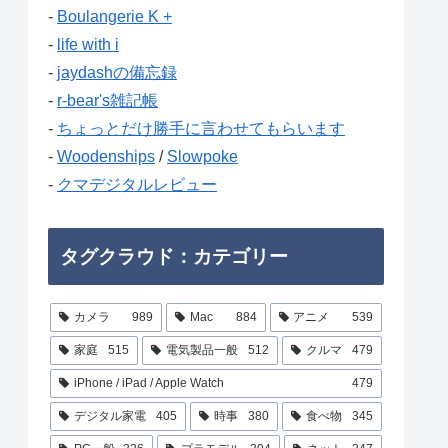
-
Boulangerie K +
-
life with i
-
jaydashの備忘録
-
r-bear's雑記帳
-
ちょっとだけ勝手に言わせてもらいます
-
Woodenships
/
Slowpoke
-
クマデジタルレビュー
タグクラウド：カテゴリー
カメラ
989
Mac
884
アニメ
539
家庭
515
電気製品一般
512
クルマ
479
iPhone / iPad / Apple Watch
479
デジタル家電
405
時事
380
食べ物
345