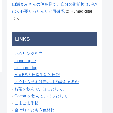
山瀬まみさんの件を見て、自分の術前検査がや
はり必要だったんだと再確認
に
Kumadigital
より
LINKS
-
いぬリンク相当
-
mono-logue
-
b's mono-log
-
MacBSの日常生活的日記
-
はぐれウサギは赤い月の夢を見るか
-
お茶を飲んで、ほっとして。
-
Cocoa を飲んで、ほっとして
-
こまごま手帖
-
金は無くとも六色林檎