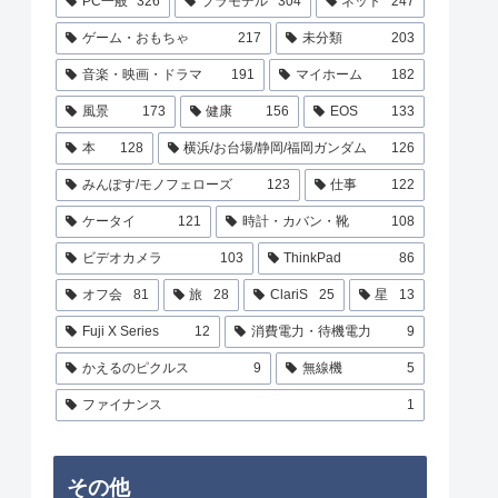
PC一般
326
プラモデル
304
ネット
247
ゲーム・おもちゃ
217
未分類
203
音楽・映画・ドラマ
191
マイホーム
182
風景
173
健康
156
EOS
133
本
128
横浜/お台場/静岡/福岡ガンダム
126
みんぽす/モノフェローズ
123
仕事
122
ケータイ
121
時計・カバン・靴
108
ビデオカメラ
103
ThinkPad
86
オフ会
81
旅
28
ClariS
25
星
13
Fuji X Series
12
消費電力・待機電力
9
かえるのピクルス
9
無線機
5
ファイナンス
1
その他