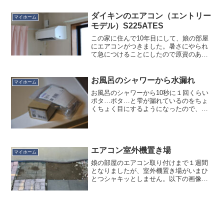
のところGW中はその花壇のメンテをして
いるのですが、昨年買って室内で越冬さ
ダイキンのエアコン（エントリー
マイホーム
せたアルストロメリアを直...
モデル）S225ATES
この家に住んで10年目にして、娘の部屋
にエアコンがつきました。暑さにやられ
て急につけることにしたので原資のあて
はなかったのですが、へそくり＋家電買
い替え貯金＋冬ボですかね。機種はダイ
キンの2025年最廉価モデル「Eシリー
お風呂のシャワーから水漏れ
マイホーム
ズ」の６畳タイプ。ダ...
お風呂のシャワーから10秒に１回くらい
ポタ…ポタ…と雫が漏れているのをちょ
くちょく目にするようになったので、
TOTO 開閉ユニット TH577 を交換しまし
た。こういう姿で「シャワー」と「カラ
ン（蛇口）」の水流を司る部品ですが、
交換後、動き...
エアコン室外機置き場
マイホーム
娘の部屋のエアコン取り付けまで１週間
となりましたが、室外機置き場がいまひ
とつシャキッとしません。以下の画像が
設置予定地で 80x40cm あるのですが、も
ともとその 80 x 40cmのうち左半分は防
草シート＋石畳的なもの、右半分は土＋
砂利...