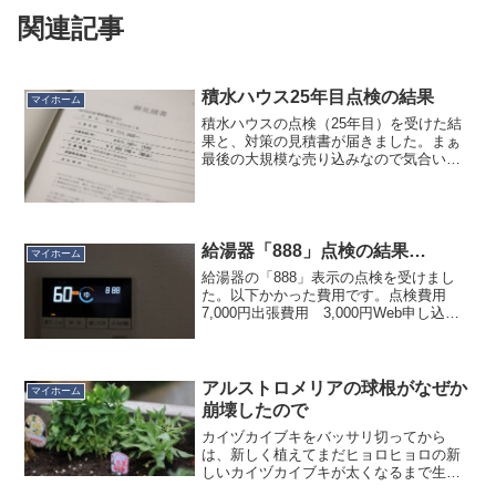
関連記事
積水ハウス25年目点検の結果
マイホーム
積水ハウスの点検（25年目）を受けた結
果と、対策の見積書が届きました。まぁ
最後の大規模な売り込みなので気合い入
ってるでしょ？屋根と外壁で300万くらい
だよね…と想像していたら、730万円www
オレこの家 1,400万円（建物相当分）で
買っ...
給湯器「888」点検の結果…
マイホーム
給湯器の「888」表示の点検を受けまし
た。以下かかった費用です。点検費用
7,000円出張費用 3,000円Web申し込み
値引き 2,500円小計 7,500円（税込み
8,250円）ここまでが点検費用。これで終
わればここまでです。ですが、メ...
アルストロメリアの球根がなぜか
マイホーム
崩壊したので
カイヅカイブキをバッサリ切ってから
は、新しく植えてまだヒョロヒョロの新
しいカイヅカイブキが太くなるまで生垣
が寂しいので、花を植えています。ここ