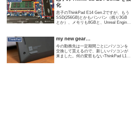
化
息子のThinkPad E14 Gen.2ですが、もう
SSD(256GB)とかもパンパン（残り3GB
とか）、メモリも8GBと、Unreal Engine
もBlender も起動こそすれどアセットのバ
ージョンアップすらできない始末。大学
に入る...
my new gear…
ThinkPad
今の勤務先は一定期間ごとにパソコンを
交換して貰えるので、新しいパソコンが
来ました。何の変哲もないThinkPad L13
Gen 4 AMDです。会社パソコンでAMDが
支給されたの初めてかも。いままで使っ
ていたThinkPad L390 C...