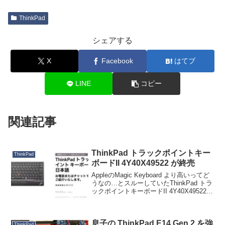
ThinkPad
シェアする
X
Facebook
はてブ
LINE
コピー
関連記事
ThinkPad トラックポイントキー
ThinkPad
ボードII 4Y40X49522 が終売
AppleのMagic Keyboard より高いってど
うなの…とスルーしていたThinkPad トラ
ックポイントキーボードII 4Y40X49522
ですが、終売になってしまったようで
す。すでにネット通販ではプレミア価格
の個体しか残ってい...
息子の ThinkPad E14 Gen.2 を強
ThinkPad