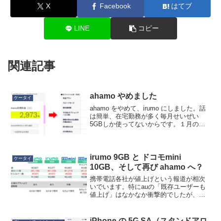
X
Facebook
はてブ
LINE
コピー
関連記事
ahamo やめました
ケータイ
ahamo をやめて、irumo にしました。話
は簡単、在宅勤務が多く毎月せいぜい
5GBしか使ってないからです。１月の使
用実績が4.8GB、２月が2.8GB、３月が
1/3過ぎた時点で0.8GBです。これで
31GB（30GB + dカード特典...
irumo 9GB と ドコモmini
ケータイ
10GB、そして再び ahamo へ？
携帯電話各社が値上げという報道が相次
いでいます。特にauの「既存ユーザーも
値上げ」はなかなか衝撃的でしたが、ド
コモはどうなっているでしょうか。私は3
月に ahamo から irumo 6GB にプラン変
更したのですが、今月は万博に行ったり
iPhone の 5G SA（スタンドアロ