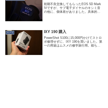
初期不良交換してもらったEOS 5D Mark
IVですが、サブ電子ダイヤルのキシミ音
の他に、個体差がありました。具体的に
は「シャッター音」と「センサークリー
ニング音」なのですが、以下の表のよう
な違いがありました。交換前交換後シリ
アル番号0...
IXY 190 購入
カメラ
PowerShot S100に15,000円かけてストロ
ボ修理せずに、IXY 190を買いました。第
一の用途はムスメの修学旅行用。箱ちっ
さ！！ブラザーのプリンタインクの方が
箱大きい！！以上、「箱が小さくて驚い
た」というだけのエントリでした…...