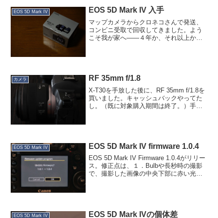
なく...
EOS 5D Mark IV 入手
EOS 5D Mark IV
マップカメラからクロネコさんで発送、
コンビニ受取で回収してきました。よう
こそ我が家へ——４年か、それ以上か分
からないけど、宜しく。前使ってた5D3
は、マップカメラでネット限定中古で売
られているのを確認しました。シリアル
でも分かっちゃうけど、...
RF 35mm f/1.8
カメラ
X-T30を手放した後に、RF 35mm f/1.8を
買いました。キャッシュバックやってた
し。（既に対象購入期間は終了。）手元
にco1氏から譲って貰った銘玉「EF
35mm f/2」があるのに…という思いで手
を出さないでいたレンズ。しかし今...
EOS 5D Mark IV firmware 1.0.4
EOS 5D Mark IV
EOS 5D Mark IV Firmware 1.0.4がリリー
ス。修正点は、１．Bulbや長秒時の撮影
で、撮影した画像の中央下部に赤い光が
写り込むことがある現象を修正しまし
た。２．AFするタイミングによってはAF
が動作しないことがある現...
EOS 5D Mark IVの個体差
EOS 5D Mark IV