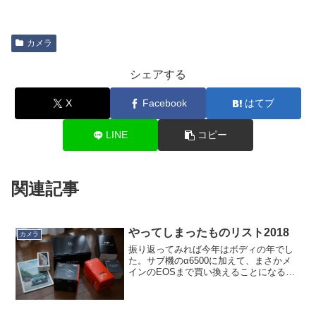
カメラ
シェアする
X
Facebook
はてブ
LINE
コピー
関連記事
やってしまったものリスト2018
カメラ
振り返ってみれば今年はボディの年でし
た。サブ機のα6500に加えて、まさかメ
インのEOSまで買い換えることになると
は。いずれも確たる「買うぜ」欲による
ものではなく、α6500の方はZeissのズー
ムレンズに釣られて、EOS Rの方は何と