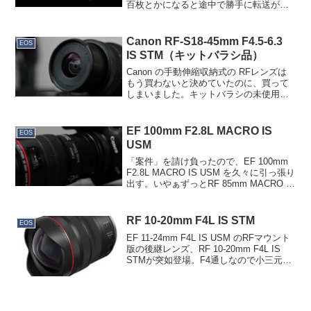
百枚とかになると途中で勝手に転送が止
まっていることがあり、再度電源を入れ
直すと続きが転送される…という挙動が
よく分からなくて、キヤノンに問い合わ
Canon RF-S18-45mm F4.5-6.3
EOS
せてみま...
IS STM（キットバラシ品）
Canon の手動伸縮収納式の RFレンズは
もう買わないと決めていたのに、買って
しまいました。キットバラシの未使用品
で、1.3万円だったんですよ…。RF-S18-
45mm F4.5-6.3 IS STMです。使用時、ワ
イド端。使用時、テレ端...
EF 100mm F2.8L MACRO IS
EOS
USM
「案件」を請け負ったので、EF 100mm
F2.8L MACRO IS USM を久々に引っ張り
出す。いやぁずっとRF 85mm MACRO IS
STMばかり使っていたので、滑らかで高
速なAFに感動しますね。動画対応なんて
いいから、標準...
RF 10-20mm F4L IS STM
EOS
EF 11-24mm F4L IS USM のRFマウント
版の後継レンズ、RF 10-20mm F4L IS
STMが突如登場。F4通しなので小三元レ
ンズの仲間だと思うじゃないですか。ざ
ーんねん。RF 24-105mm F4L IS USM...