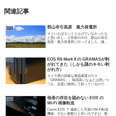
関連記事
郡山布引高原 風力発電所
EOS
そういえばエントリ上げていなかったな
と思い出し、２年前の今日、郡山の布引
高原・風力発電所に行ってました。猪苗
代湖の南側にある高原で、会津若松方面
とはちょうど反対岸になります。 猪苗代
湖近辺の空気はいいですね。ご飯も（お
酒も）美味しいし、関東...
EOS R6 Mark II の GRAMASが剥
EOS
がれてきた（しかも謎のキモい剥
がれ方）
カメラ用の高級な液晶保護ガラス
「GRAMAS」。毎回高いなぁとは思いつ
つも、品質に納得して貼っているのです
が、３年前のEOS R6 Mark II の購入時に
貼った GRAMAS が浮いてきてしまいま
した。何ですかこれ…こんなU時型に浮い
他者の存在を認めない EOS の
EOS
て...
Wi-Fi 画像転送
Canon EOS で 撮影した写真のWi-Fi転送
機能。少ない枚数だと良いのですが、数