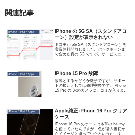
関連記事
iPhone の 5G SA（スタンドアロ
iPhone / iPad / Apple Watch
ーン）設定が表示されない
ドコモが 5G SA（スタンドアローン）を
実質無料開放しました。バックボーンま
で含めた真の 5G ですが、サービスエリ
アは限られます。しかし幾らかのユーザ
ーがそちらに移行することで、従来回線
の混雑緩和が期待されます。もしかした
iPhone 15 Pro 故障
ら将来有料化す...
iPhone / iPad / Apple Watch
故障とするかどうか微妙ですが、サポー
トの扱いとしては修理交換です。iPhone
15 Pro の 3xのカメラに、ゴミが入りまし
たwwwたまに聞く話ですが、私自身は初
めての遭遇です。カメラが３つもついて
いるわけですから、遭遇する確率は通常
の...
Apple純正 iPhone 16 Pro クリア
iPhone / iPad / Apple Watch
ケース
iPhone 16 Pro のケースは本革の bellroy
を使っていたんですが、色が購入当初か
らイメージと違っていたというか、明る