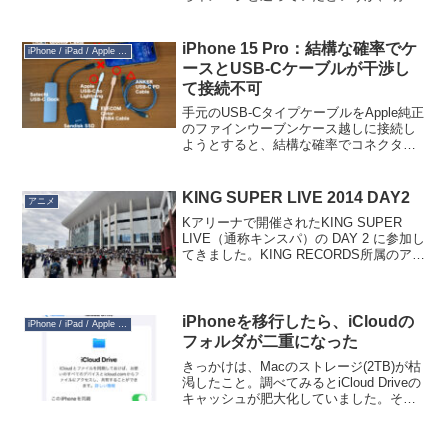
い方の本革にすればよかったなぁ…とい
うモヤモヤがあり、気温が高くなってき
て暑苦しく見えてきたこともあり、A...
iPhone 15 Pro：結構な確率でケ
iPhone / iPad / Apple Watch
ースとUSB-Cケーブルが干渉し
て接続不可
手元のUSB-CタイプケーブルをApple純正
のファインウーブンケース越しに接続し
ようとすると、結構な確率でコネクタが
大きすぎて穴に入りません。手元にあっ
た11本のUSB-Cタイプケーブルのうち、
接続できたのは４本（＋ギリ１本）だけ
KING SUPER LIVE 2014 DAY2
アニメ
でした。...
Kアリーナで開催されたKING SUPER
LIVE（通称キンスパ）の DAY 2 に参加し
てきました。KING RECORDS所属のアニ
ソン歌手が一同に会するライブと言うよ
りはフェスで、休憩時間20分を挟み公演
時間は５時間以上。披露曲数は...
iPhoneを移行したら、iCloudの
iPhone / iPad / Apple Watch
フォルダが二重になった
きっかけは、Macのストレージ(2TB)が枯
渇したこと。調べてみるとiCloud Driveの
キャッシュが肥大化していました。そこ
で iCloud Drive を開いてみると、 iCloud
Drive のほとんどのフォルダが複製されて
いま...