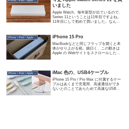
iPhone / iPad / Apple Watch
いました
Apple Watch、毎年新型が出ているので、
Series 11ということは11年目ですよね。
11年目にして初めて買いました。なんで
も新しいものに飛びつくクマデジにして
はずいぶん奥手です。ヨドバシカメラで
２年間、ポイントを貯めて買いました...
iPhone 15 Pro
iPhone / iPad / Apple Watch
MacBookなどと同じフラップを開くと本
体がせり上がる箱。娘曰く、この動きは
Apple の Webサイトをスクロールしたと
きの動きにも通じる印象があるとのこ
と。封印シールにはブラックライトで見
えるiPhoneの文字とバーコード。付属の
U...
iMac 色の、USB4ケーブル
iPhone / iPad / Apple Watch
iPhone 15 Pro / Pro Max に付属するケー
ブルはあくまで充電用、高速通信ができ
ないとのことであらためて高速なUSB
Type-Cケーブルを物色しているのです
が、いや、高いですね。そんな中、まぁ
名の通ったメーカーながらほど...