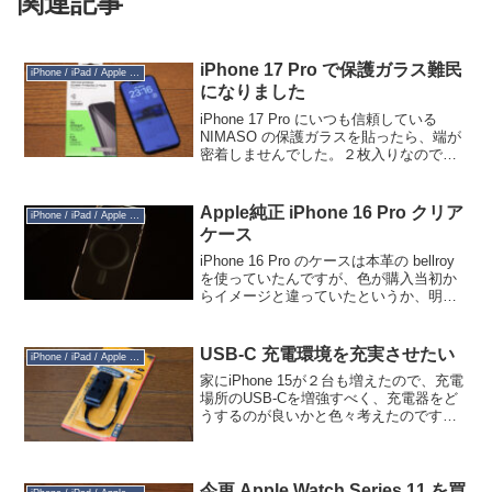
関連記事
iPhone 17 Pro で保護ガラス難民
iPhone / iPad / Apple Watch
になりました
iPhone 17 Pro にいつも信頼している
NIMASO の保護ガラスを貼ったら、端が
密着しませんでした。２枚入りなので２
枚試したのですが同じで、NIMASO に申
し出て追加でもう１セット送ってもらい
ました。それを貼ってみても同じ。（...
Apple純正 iPhone 16 Pro クリア
iPhone / iPad / Apple Watch
ケース
iPhone 16 Pro のケースは本革の bellroy
を使っていたんですが、色が購入当初か
らイメージと違っていたというか、明る
い方の本革にすればよかったなぁ…とい
うモヤモヤがあり、気温が高くなってき
て暑苦しく見えてきたこともあり、A...
USB-C 充電環境を充実させたい
iPhone / iPad / Apple Watch
家にiPhone 15が２台も増えたので、充電
場所のUSB-Cを増強すべく、充電器をど
うするのが良いかと色々考えたのです
が、結論としては今あるUSB-A充電器を
そのままにして、20W×２ポート程度の
USB-C充電器を１つ追加するのが一番コ
ス...
今更 Apple Watch Series 11 を買