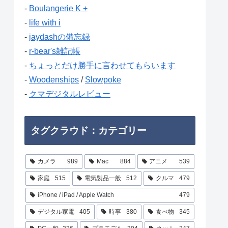
-
Boulangerie K +
-
life with i
-
jaydashの備忘録
-
r-bear's雑記帳
-
ちょっとだけ勝手に言わせてもらいます
-
Woodenships
/
Slowpoke
-
クマデジタルレビュー
タグクラウド：カテゴリー
カメラ
989
Mac
884
アニメ
539
家庭
515
電気製品一般
512
クルマ
479
iPhone / iPad / Apple Watch
479
デジタル家電
405
時事
380
食べ物
345