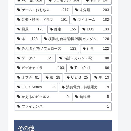
PC一般
326
プラモデル
304
ネット
247
ゲーム・おもちゃ
217
未分類
203
音楽・映画・ドラマ
191
マイホーム
182
風景
173
健康
155
EOS
133
本
128
横浜/お台場/静岡/福岡ガンダム
126
みんぽす/モノフェローズ
123
仕事
122
ケータイ
121
時計・カバン・靴
108
ビデオカメラ
103
ThinkPad
86
オフ会
81
旅
28
ClariS
25
星
13
Fuji X Series
12
消費電力・待機電力
9
かえるのピクルス
9
無線機
5
ファイナンス
1
その他