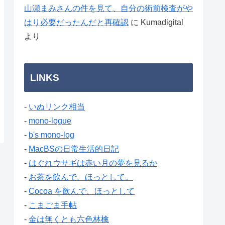
山瀬まみさんの件を見て、自分の術前検査がや
はり必要だったんだと再確認
に
Kumadigital
より
LINKS
-
いぬリンク相当
-
mono-logue
-
b's mono-log
-
MacBSの日常生活的日記
-
はぐれウサギは赤い月の夢を見るか
-
お茶を飲んで、ほっとして。
-
Cocoa を飲んで、ほっとして
-
こまごま手帖
-
金は無くとも六色林檎