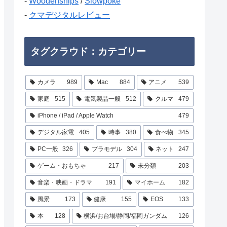
-
Woodenships
/
Slowpoke
-
クマデジタルレビュー
タグクラウド：カテゴリー
カメラ
989
Mac
884
アニメ
539
家庭
515
電気製品一般
512
クルマ
479
iPhone / iPad / Apple Watch
479
デジタル家電
405
時事
380
食べ物
345
PC一般
326
プラモデル
304
ネット
247
ゲーム・おもちゃ
217
未分類
203
音楽・映画・ドラマ
191
マイホーム
182
風景
173
健康
155
EOS
133
本
128
横浜/お台場/静岡/福岡ガンダム
126