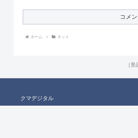
コメン
ホーム
ネット
［景
クマデジタル