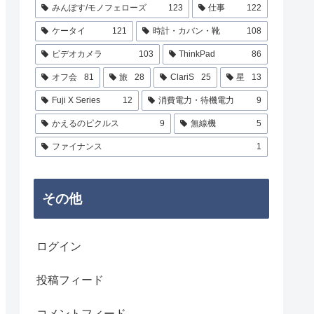
みんぽす/モノフェローズ
123
仕事
122
ケータイ
121
時計・カバン・靴
108
ビデオカメラ
103
ThinkPad
86
オフ会
81
旅
28
ClariS
25
星
13
Fuji X Series
12
消費電力・待機電力
9
かえるのピクルス
9
無線機
5
ファイナンス
1
その他
ログイン
投稿フィード
コメントフィード