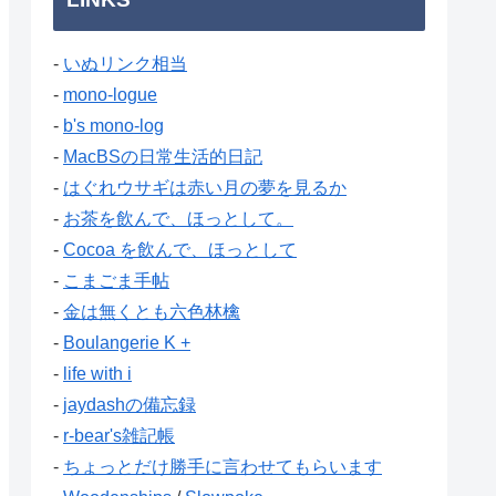
-
いぬリンク相当
-
mono-logue
-
b's mono-log
-
MacBSの日常生活的日記
-
はぐれウサギは赤い月の夢を見るか
-
お茶を飲んで、ほっとして。
-
Cocoa を飲んで、ほっとして
-
こまごま手帖
-
金は無くとも六色林檎
-
Boulangerie K +
-
life with i
-
jaydashの備忘録
-
r-bear's雑記帳
-
ちょっとだけ勝手に言わせてもらいます