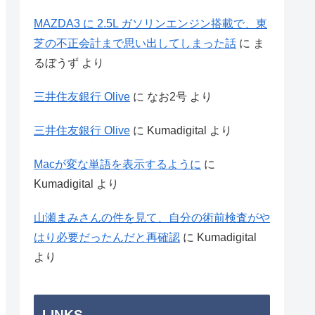
MAZDA3 に 2.5L ガソリンエンジン搭載で、東
芝の不正会計まで思い出してしまった話
に
ま
るぼうず
より
三井住友銀行 Olive
に
なお2号
より
三井住友銀行 Olive
に
Kumadigital
より
Macが変な単語を表示するように
に
Kumadigital
より
山瀬まみさんの件を見て、自分の術前検査がや
はり必要だったんだと再確認
に
Kumadigital
より
LINKS