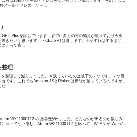
。普段は10個のメールアドレスを使い分けているのですが、そのうちぷ
数メールアドレス」サー...
版）
tGPT Plusを試しています。すでに多くの方の知見が溢れており今更
書きたいと思います。・ChatGPTは育ちます。会話すればするほど、
とって肯...
を整理
ラグインを整理して減らしました。今残っているのは以下の７つです。７つ目
です。これでもAmazon JSとRinker は機能が被っているのですが。
...
term WX11000T12 の後継機が出ました。どんなのが出るのか楽しみ
てない感じ。Aterm WX11000T12 と比べて、WLAN が Wi-Fi7