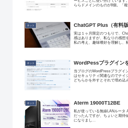
ービスごとに使い分けています
ららドメインのものが8個。「複
ChatGPT Plus（有料
ネット
実は１ヶ月限定のつもりで、Cha
感はありますが、私なりの感想を
私の考え、趣味嗜好を理解し、私に
WordPessプラグイン
ネット
当ブログのWordPressプ
はセキュリティ関連なのでナイショ
どちらかを外すとそれで埋め込んだ
Aterm 19000T12BE
ネット
私が使っている無線LANルータ A
だったんですが、ちょいと期待値に届い
になりまし...