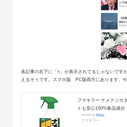
各記事の右下に「×」が表示されてるじゃないです
えるそうです。スマホ版、PC版両方にあります。
フマキラー ナメクジカダ
トも安心100%食品成分
created by
Rinker
フマキラー