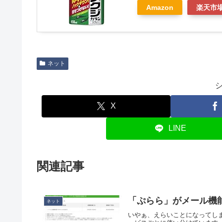
Amazon
楽天市
ネット
X
LINE
関連記事
「ぷらら」がメール機
ネット
いやぁ、えらいことになってし