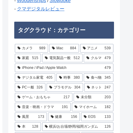
-
Woodenships
/
Slowpoke
-
クマデジタルレビュー
タグクラウド：カテゴリー
カメラ
989
Mac
884
アニメ
539
家庭
515
電気製品一般
512
クルマ
479
iPhone / iPad / Apple Watch
479
デジタル家電
405
時事
380
食べ物
345
PC一般
326
プラモデル
304
ネット
247
ゲーム・おもちゃ
217
未分類
203
音楽・映画・ドラマ
191
マイホーム
182
風景
173
健康
156
EOS
133
本
128
横浜/お台場/静岡/福岡ガンダム
126