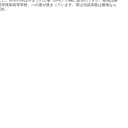
ました。BHCPDIIは今までの工場（BHC）の隣にあるのですが、敷地は隣
科学技術高等学校」への道が挟まっています。実は当該高校は旗地なん
I...