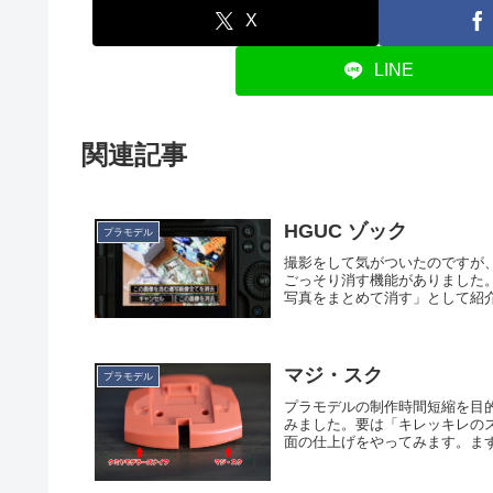
X
LINE
関連記事
HGUC ゾック
プラモデル
撮影をして気がついたのですが、EO
ごっそり消す機能がありました
写真をまとめて消す」として紹介
マジ・スク
プラモデル
プラモデルの制作時間短縮を目
みました。要は「キレッキレの
面の仕上げをやってみます。まず