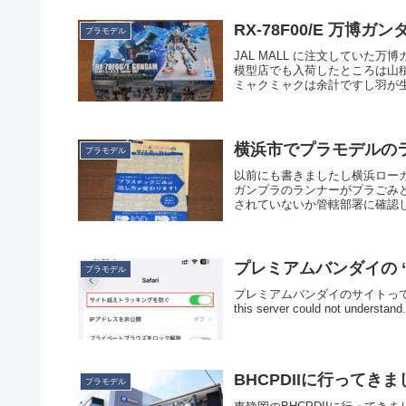
RX-78F00/E 万博
プラモデル
JAL MALL に注文してい
模型店でも入荷したところは山積
ミャクミャクは余計ですし羽が生
横浜市でプラモデルの
プラモデル
以前にも書きましたし横浜ローカル
ガンプラのランナーがプラごみ
されていないか管轄部署に確認し
プレミアムバンダイの “Ba
プラモデル
プレミアムバンダイのサイトって、うっかりす
this server could not understand.
BHCPDIIに行ってきま
プラモデル