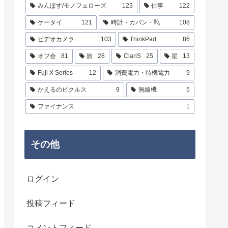
みんぽす/モノフェローズ
123
仕事
122
ケータイ
121
時計・カバン・靴
108
ビデオカメラ
103
ThinkPad
86
オフ会
81
旅
28
ClariS
25
星
13
Fuji X Series
12
消費電力・待機電力
9
かえるのピクルス
9
無線機
5
ファイナンス
1
その他
ログイン
投稿フィード
コメントフィード