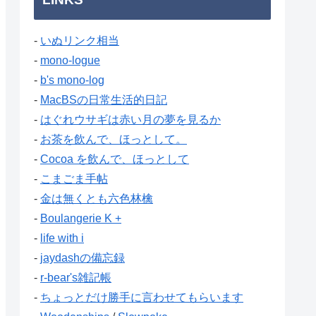
-
いぬリンク相当
-
mono-logue
-
b's mono-log
-
MacBSの日常生活的日記
-
はぐれウサギは赤い月の夢を見るか
-
お茶を飲んで、ほっとして。
-
Cocoa を飲んで、ほっとして
-
こまごま手帖
-
金は無くとも六色林檎
-
Boulangerie K +
-
life with i
-
jaydashの備忘録
-
r-bear's雑記帳
-
ちょっとだけ勝手に言わせてもらいます