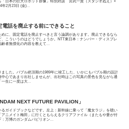
ろ「日本の巨大ロボット群像」特別対談 宮武一貴（スタジオぬえ）×
月23日 (金)...
定電話を廃止する前にできること
ために、固定電話を廃止すべきと言う論調があります。廃止できるなら
ど、こういうのはどうでしょうか。NTT東日本：ナンバー・ディスプレ
齢者無償化の内容を教えて...
に寄りました。バブル絶頂期の1989年に竣工した、いかにもバブル期の設計
務中心であまり出社しませんが、出社時はこの写真の景色を見ながら通
一生に一度は大...
M NEXT FUTURE PAVILION」
いるガイドブックなどです。左上：新幹線に乗って「魔女ラジ」を聴い
「アニメイト梅田」に行くともらえるクリアファイル（またもや妻が付
：万博のガンダムパビリオン...