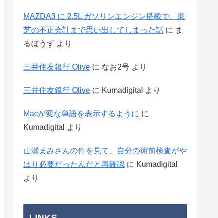
MAZDA3 に 2.5L ガソリンエンジン搭載で、東
芝の不正会計まで思い出してしまった話
に
ま
るぼうず
より
三井住友銀行 Olive
に
なお2号
より
三井住友銀行 Olive
に
Kumadigital
より
Macが変な単語を表示するように
に
Kumadigital
より
山瀬まみさんの件を見て、自分の術前検査がや
はり必要だったんだと再確認
に
Kumadigital
より
LINKS