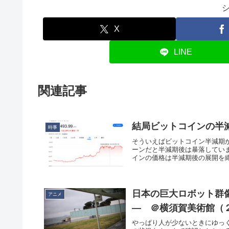
X
LINE
関連記事
結局ビットコインの半
時事
そういえばビットコイン半減期
ーンだと半減期後は暴落してい
インの価格は半減期後の展開を織
日本の巨大ロボット群
アニメ
― ＠横須賀美術館（
やっぱり人が少ないときにゆっ