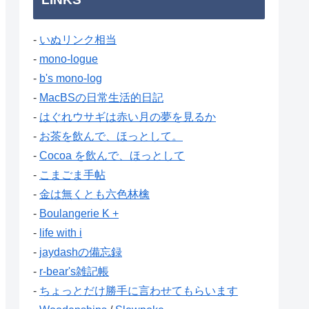
-
いぬリンク相当
-
mono-logue
-
b's mono-log
-
MacBSの日常生活的日記
-
はぐれウサギは赤い月の夢を見るか
-
お茶を飲んで、ほっとして。
-
Cocoa を飲んで、ほっとして
-
こまごま手帖
-
金は無くとも六色林檎
-
Boulangerie K +
-
life with i
-
jaydashの備忘録
-
r-bear's雑記帳
-
ちょっとだけ勝手に言わせてもらいます