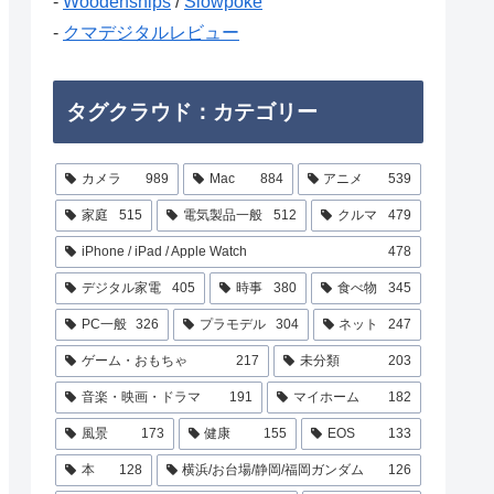
-
Woodenships
/
Slowpoke
-
クマデジタルレビュー
タグクラウド：カテゴリー
カメラ
989
Mac
884
アニメ
539
家庭
515
電気製品一般
512
クルマ
479
iPhone / iPad / Apple Watch
478
デジタル家電
405
時事
380
食べ物
345
PC一般
326
プラモデル
304
ネット
247
ゲーム・おもちゃ
217
未分類
203
音楽・映画・ドラマ
191
マイホーム
182
風景
173
健康
155
EOS
133
本
128
横浜/お台場/静岡/福岡ガンダム
126