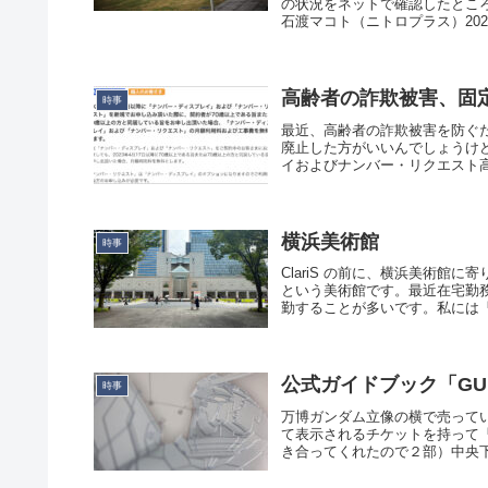
の状況をネットで確認したとこ
石渡マコト（ニトロプラス）2024年2
高齢者の詐欺被害、固
時事
最近、高齢者の詐欺被害を防ぐ
廃止した方がいいんでしょうけ
イおよびナンバー・リクエスト高
横浜美術館
時事
ClariS の前に、横浜美術館
という美術館です。最近在宅勤
勤することが多いです。私には「
公式ガイドブック「GUNDA
時事
万博ガンダム立像の横で売って
て表示されるチケットを持って
き合ってくれたので２部）中央下