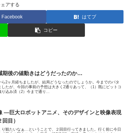
シェアする
Facebook
はてブ
コピー
減期後の値動きはどうだったのか…
から2ヶ月経ちましたが、結局どうなったのでしょうか。今までのパタ
ましたが、今回の事前の予想は大きく2通りあって、（1）既にビットコ
り込み済（2）今まで通り...
像 ―巨大ロボットアニメ、そのデザインと映像表現
２回目）
くり観たいなぁ…ということで、２回目行ってきました。行く前に今日