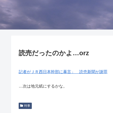
読売だったのかよ…orz
記者がＪＲ西日本幹部に暴言」 読売新聞が謝罪
…次は地元紙にするかな。
時事