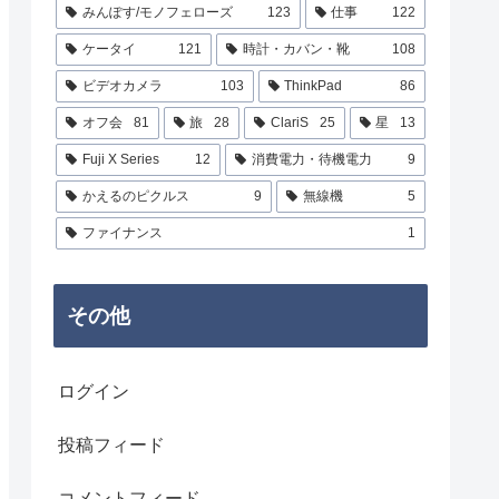
みんぽす/モノフェローズ
123
仕事
122
ケータイ
121
時計・カバン・靴
108
ビデオカメラ
103
ThinkPad
86
オフ会
81
旅
28
ClariS
25
星
13
Fuji X Series
12
消費電力・待機電力
9
かえるのピクルス
9
無線機
5
ファイナンス
1
その他
ログイン
投稿フィード
コメントフィード