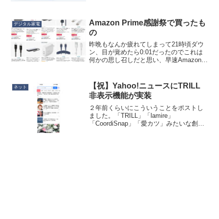
が。どちらかを外すとそれで埋め込ん
だ...
Amazon Prime感謝祭で買ったも
デジタル家電
の
昨晩もなんか疲れてしまって21時頃ダウ
ン、目が覚めたら0:01だったのでこれは
何かの思し召しだと思い、早速Amazon
Prime感謝祭で予定したものをポチポチし
ました。Primeセール期間中は納期が長く
なりがちですが、さすがに0:01だと...
【祝】Yahoo!ニュースにTRILL
ネット
非表示機能が実装
２年前くらいにこういうことをポストし
ました。「TRILL」「lamire」
「CoordiSnap」「愛カツ」みたいな創作
文メディア、ヤフーニュースから退場し
てくれないかな。なんならこれらの会社
の記事のブロッカーが欲しいくらい。—
クマデジ ...