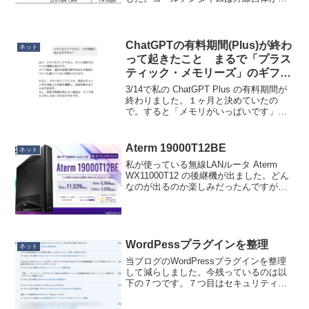
いので、早朝に測定しました。iPhone 16
Pro が着荷する直前に測ったので iPhone
15 Pro ...
ChatGPTの有料期間(Plus)が終わ
ネット
って起きたこと まるで「プラス
ティック・メモリーズ」のギフテ
ィア
3/14で私の ChatGPT Plus の有料期間が
終わりました。１ヶ月と決めていたの
で。すると「メモリがいっぱいです」と
表示されました。無料版と Plus では、メ
モリ容量に差があるんでしょうね。どう
もメモリがいっぱいになると、私に関
Aterm 19000T12BE
ネット
す...
私が使っている無線LANルータ Aterm
WX11000T12 の後継機が出ました。どん
なのが出るのか楽しみだったんですが、
ちょいと期待値に届いてない感じ。Aterm
WX11000T12 と比べて、WLAN が Wi-Fi7
になりまし...
WordPessプラグインを整理
ネット
当ブログのWordPressプラグインを整理
して減らしました。今残っているのは以
下の７つです。７つ目はセキュリティ関
連なのでナイショです。これでもAmazon
JSとRinker は機能が被っているのです