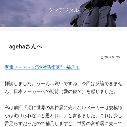
クマデジタル
agehaさんへ
2007.05.20
家電メーカーの”絶対防衛圏”・補足１
拝読しました。うーん…鋭いですね。今回は反論できませ
ん。日本メーカーへの期待（愛の鞭？）を感じました。
私は前回「逆に世界の富裕層に売れないメーカーは規模縮
小は避けられないと思われ。」と書きました。これは少し
舌足らずだったので補足しますと、世界の富裕層に売って