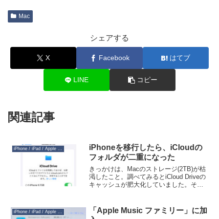
Mac
シェアする
X
Facebook
はてブ
LINE
コピー
関連記事
iPhoneを移行したら、iCloudの
iPhone / iPad / Apple Watch
フォルダが二重になった
きっかけは、Macのストレージ(2TB)が枯
渇したこと。調べてみるとiCloud Driveの
キャッシュが肥大化していました。そこ
で iCloud Drive を開いてみると、 iCloud
Drive のほとんどのフォルダが複製されて
いま...
「Apple Music ファミリー」に加
iPhone / iPad / Apple Watch