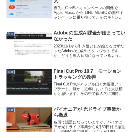
入
春先にClariSのキャンペーンの関係で
Apple Music から LINE MUSIC の無料キ
ャンペーンに乗り換えて、そのキャンペ
ーンが終わる頃に今度は Amazon Music
の４ヶ月無料キャンペーンが始まったの
でそちらに乗り換...
Adobeの生成AI課金が始まってい
Mac
なかった
2023/11/1から引き落としが始まるはずだ
ったAdobeの生成AIのクレジットです
が、どうも導入延期になっているようで
すね。自分のAdobeアカウント画面でも
クレジットの残量が表示されず、でも
「生成塗りつぶし」は使用できていま
Final Cut Pro 10.7 モーション
Mac
す。これ、...
トラッキングの改善
Final Cut Proがアップル曰く大規模アッ
プデート。確かに近年においては大規模
かと思います。その中で個人的に期待し
たのがAppleシリコン搭載機での機械学習
を活用したモーショントラッキングの改
善。早速試してみました。前のバージョ
パイオニアが 光ドライブ事業か
Mac
ン（...
ら撤退
各所で話題になっていますが、パイオニ
アが光ドライブ事業から4月30日付で撤退
し、中国企業に譲渡したことが判明しま