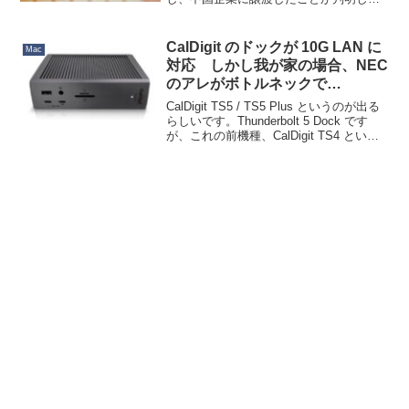
した。パイオニアは高品質な Blu-ray ド
ライブの開発で有名であり、特に Pure
Read 技術による CD 読み取り性能...
CalDigit のドックが 10G LAN に
Mac
対応 しかし我が家の場合、NEC
のアレがボトルネックで…
CalDigit TS5 / TS5 Plus というのが出る
らしいです。Thunderbolt 5 Dock です
が、これの前機種、CalDigit TS4 という
のを使っています。Mac の内蔵ストレー
ジが高価すぎるため、外付けストレー...