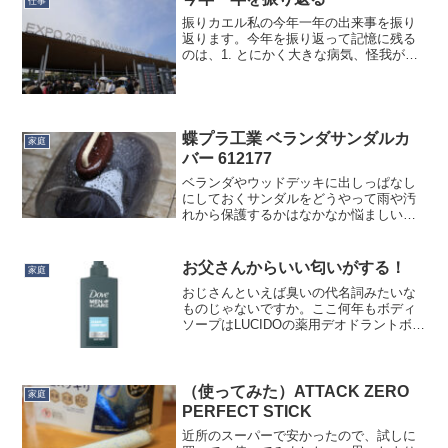
仕事
振りカエル私の今年一年の出来事を振り
返ります。今年を振り返って記憶に残る
のは、1. とにかく大きな病気、怪我がな
かった2. 大阪万博に行った3. 娘が就職4.
推し活が充実5. BHCPDII （バンダイ新工
場）を見られた6. サラリーマン...
蝶プラ工業 ベランダサンダルカ
家庭
バー 612177
ベランダやウッドデッキに出しっぱなし
にしておくサンダルをどうやって雨や汚
れから保護するかはなかなか悩ましい問
題です。そもそも出しっぱなしにしない
と言う選択肢もあるかと思いますが、出
しっぱなしにする人は出しっぱなしにす
お父さんからいい匂いがする！
家庭
ると思います。ベランダ用...
おじさんといえば臭いの代名詞みたいな
ものじゃないですか。ここ何年もボディ
ソープはLUCIDOの薬用デオドラントボデ
ィウォッシュを使ってたんですけど、先
日入院したときに妻がこれを買って病院
に届けてく入れまして。入院中はシャワ
ー3回しか入らなか...
（使ってみた）ATTACK ZERO
家庭
PERFECT STICK
近所のスーパーで安かったので、試しに