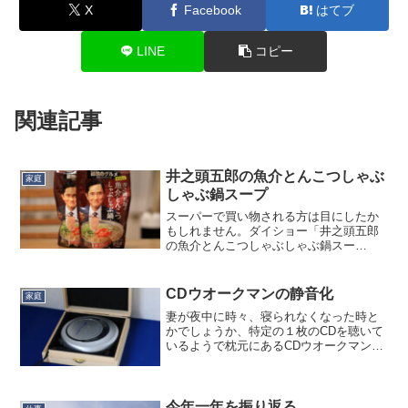
X
Facebook
はてブ
LINE
コピー
関連記事
井之頭五郎の魚介とんこつしゃぶ
家庭
しゃぶ鍋スープ
スーパーで買い物される方は目にしたか
もしれません。ダイショー「井之頭五郎
の魚介とんこつしゃぶしゃぶ鍋スー
プ」。『劇映画 孤独のグルメ』（※2025
年1月10日（金）全国公開）にて、井之頭
五郎が追い求める❝究極のスープ❞を、フ
CDウオークマンの静音化
家庭
ードスタイリスト...
妻が夜中に時々、寝られなくなった時と
かでしょうか、特定の１枚のCDを聴いて
いるようで枕元にあるCDウオークマン
（D-E666、2001年モデル）のメカの動作
音がとても気になります。古い機種なの
で再生終了時にピックアップがホームポ
ジションに戻...
今年一年を振り返る