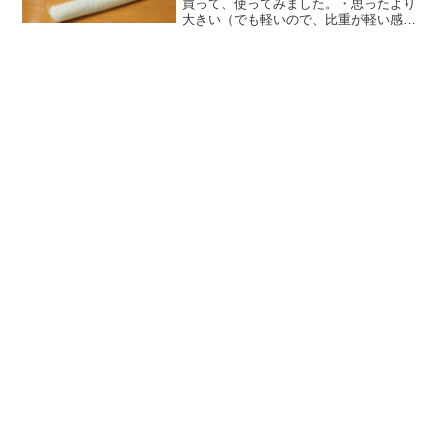
買って、使ってみました。・思ったより
大きい（でも軽いので、比重が軽い感じ
がします。エアーイン構造らしい）。・
ちゃんと溶けました（縦型洗濯機）。・
液体のアタックゼロより香り強め。・よ
ごれ落ちも良好（中華料理...