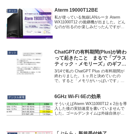
Aterm 19000T12BE
ネット
私が使っている無線LANルータ Aterm
WX11000T12 の後継機が出ました。どん
なのが出るのか楽しみだったんですが、
ちょいと期待値に届いてない感じ。Aterm
WX11000T12 と比べて、WLAN が Wi-Fi7
になりまし...
ChatGPTの有料期間(Plus)が終わ
ネット
って起きたこと まるで「プラス
ティック・メモリーズ」のギフテ
ィア
3/14で私の ChatGPT Plus の有料期間が
終わりました。１ヶ月と決めていたの
で。すると「メモリがいっぱいです」と
表示されました。無料版と Plus では、メ
モリ容量に差があるんでしょうね。どう
もメモリがいっぱいになると、私に関
6GHz Wi-Fi 6Eの効果
デジタル家電
す...
そういえばAterm WX11000T12 x 2台を導
入した後の実効速度を書いていませんで
した。ゴールデンタイムは外線自体が遅
いので、早朝に測定しました。iPhone 16
Pro が着荷する直前に測ったので iPhone
15 Pro ...
「ぷらら」新規受付終了