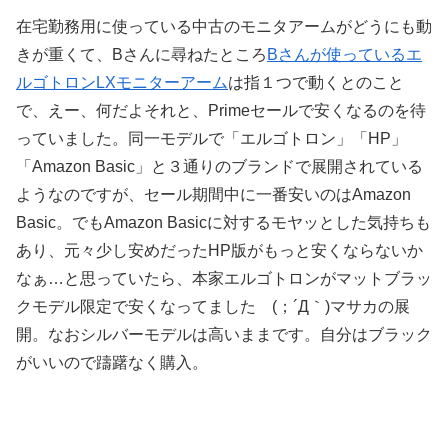
在宅勤務用に使っている中古のモニタアームがどうにも動
きが重くて、Bさんに尋ねたところ
Bさんが使っているエ
ルゴトロンLXモニターアーム
は指１つで動くとのこと
で、えー、何だよそれと、Primeセールで安くなるのを待
っていました。同一モデルで「エルゴトロン」「HP」
「Amazon Basic」と３通りのブランドで展開されている
ようなのですが、セール期間中に一番安いのはAmazon
Basic。でもAmazon Basicに対するモヤッとした気持ちも
あり、元々少し安めだったHP版がもっと安くならないか
なぁ…と思っていたら、本家エルゴトロンがマットブラッ
クモデル限定で安くなってました (；´Д｀)マサカの展
開。なおシルバーモデルは高いままです。自分はブラック
がいいので躊躇なく購入。