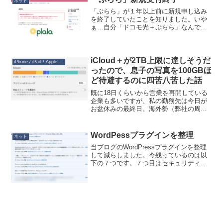
ネット
「ぷらら」が１年以上前に新規申し込み
を終了していたことを知りました。いや
ぁ…自分「ドコモ光＋ぷらら」なんです
けど、いくら沈みかけた船でもあえて自
分から出て行かなくていいですよね…た
ぶん既存ユーザー含めてぷららが終了す
る時には、なんらかの乗り...
iCloud＋が2TB上限に達しそうだ
iPhone / iPad / Apple Watch
ったので、息子の写真を100GBほ
ど待避するのに四苦八苦した話
既に18日くらいから営業を再開している
企業も多いですが、私の勤務先は今日が
お盆休みの最終日。海外勢（弊社の周
り）にもJapanese Obon Holidayで通じる
のが嬉しいですね（笑。こうやって文化
の相互理解が進むのはいいことだと思い
WordPessプラグインを整理
ネット
ま...
当ブログのWordPressプラグインを整理
して減らしました。今残っているのは以
下の７つです。７つ目はセキュリティ関
連なのでナイショです。これでもAmazon
JSとRinker は機能が被っているのです
が。どちらかを外すとそれで埋め込ん
だ...