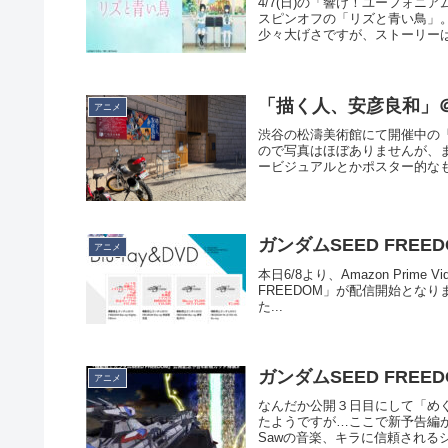
4/7(日)の「響け！ユーフォ
スピンオフの「リズと青い鳥」。NH
少々大げさですが、ストーリーは一
「描く人、安彦良和」
アニメ
渋谷の松濤美術館にて開催中の
ので写真はほぼありませんが、
ービジュアルとかポスター的なも
ガンダムSEED FREED
アニメ
本日6/8より、Amazon Pri
FREEDOM」が配信開始となりましたが
た...
ガンダムSEED FREE
アニメ
なんだか公開３日目にして「め
たようですが…ここで新予告編が
Sawの音楽、キラに信頼されるシ