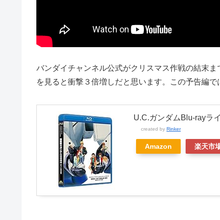
バンダイチャンネル公式がクリスマス作戦の結末ま
を見ると衝撃３倍増しだと思います。この予告編で
U.C.ガンダムBlu-r
created by
Rinker
Amazon
楽天市