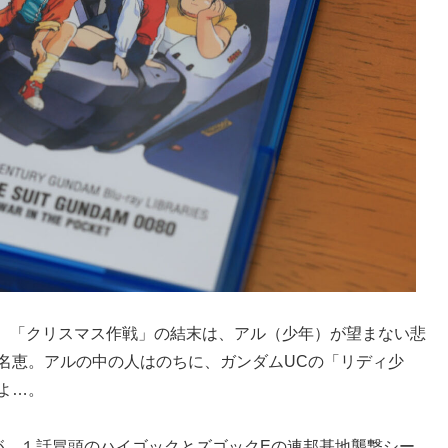
。「クリスマス作戦」の結末は、アル（少年）が望まない悲
椎名恵。アルの中の人はのちに、ガンダムUCの「リディ少
よ…。
すが、１話冒頭のハイゴックとズゴックEの連邦基地襲撃シー