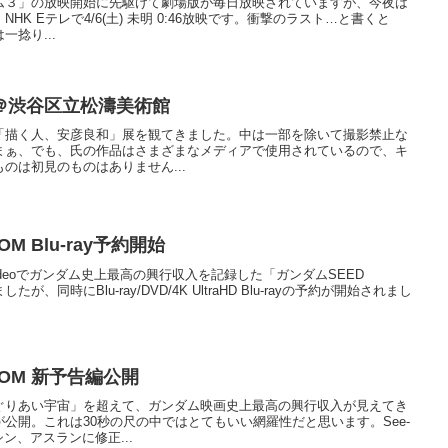
ニアム３」の放映開始に先駆けて劇場版が毎日放映されていますが、今夜は
K Eテレで4/6(土) 未明 0:46放映です。衝撃のラスト…と書くと
捻り...
＠渋谷区立松濤美術館
「描く人、安彦良和」展を観てきました。中は一部を除いて撮影禁止な
まぁ、でも、氏の作品はさまざまなメディアで使用されているので、キ
のは初見のものはありません...
OM Blu-ray予約開始
me Videoでガンダム史上最高の興行収入を記録した「ガンダムSEED
、同時にBlu-ray/DVD/4K UltraHD Blu-rayの予約が開始されまし
DOM 新予告編公開
ぐりあい宇宙」を超えて、ガンダム映画史上最高の興行収入が見えてき
公開。これは30秒の尺の中ではとてもいい網羅性だと思います。See-
ン、アスランに修正...