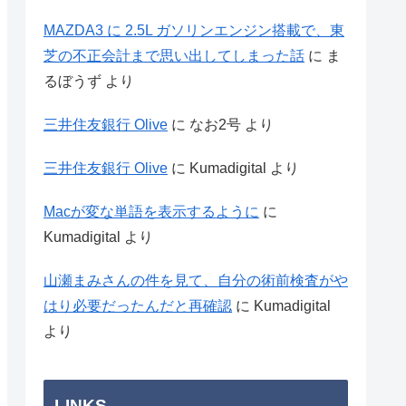
MAZDA3 に 2.5L ガソリンエンジン搭載で、東
芝の不正会計まで思い出してしまった話
に
ま
るぼうず
より
三井住友銀行 Olive
に
なお2号
より
三井住友銀行 Olive
に
Kumadigital
より
Macが変な単語を表示するように
に
Kumadigital
より
山瀬まみさんの件を見て、自分の術前検査がや
はり必要だったんだと再確認
に
Kumadigital
より
LINKS