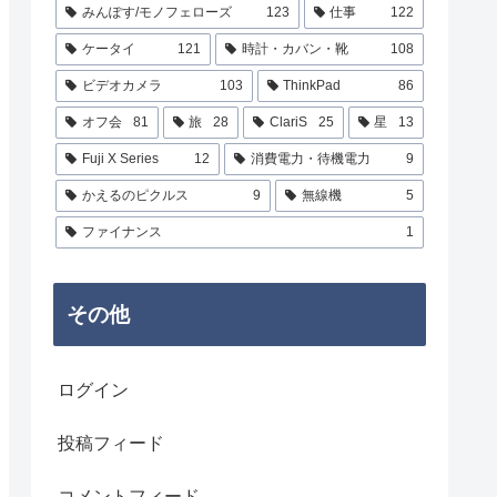
みんぽす/モノフェローズ
123
仕事
122
ケータイ
121
時計・カバン・靴
108
ビデオカメラ
103
ThinkPad
86
オフ会
81
旅
28
ClariS
25
星
13
Fuji X Series
12
消費電力・待機電力
9
かえるのピクルス
9
無線機
5
ファイナンス
1
その他
ログイン
投稿フィード
コメントフィード