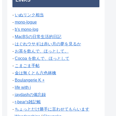
-
いぬリンク相当
-
mono-logue
-
b's mono-log
-
MacBSの日常生活的日記
-
はぐれウサギは赤い月の夢を見るか
-
お茶を飲んで、ほっとして。
-
Cocoa を飲んで、ほっとして
-
こまごま手帖
-
金は無くとも六色林檎
-
Boulangerie K +
-
life with i
-
jaydashの備忘録
-
r-bear's雑記帳
-
ちょっとだけ勝手に言わせてもらいます