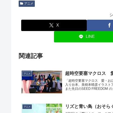
アニメ
X
LINE
関連記事
超時空要塞マクロス 愛
アニメ
「超時空要塞マクロス 愛・お
入り台本、美樹本晴彦イラスト
また先日のSEED FREEDOM 
リズと青い鳥（おそら
アニメ