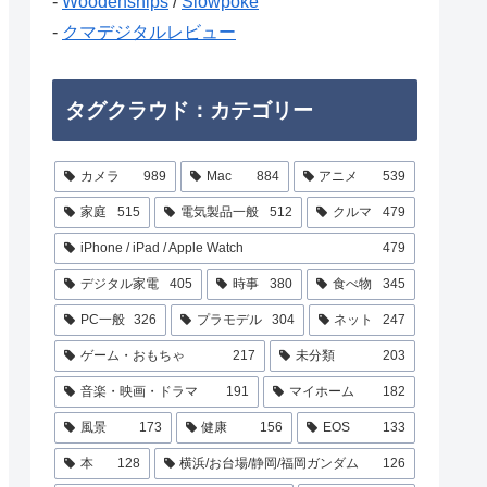
-
Woodenships
/
Slowpoke
-
クマデジタルレビュー
タグクラウド：カテゴリー
カメラ
989
Mac
884
アニメ
539
家庭
515
電気製品一般
512
クルマ
479
iPhone / iPad / Apple Watch
479
デジタル家電
405
時事
380
食べ物
345
PC一般
326
プラモデル
304
ネット
247
ゲーム・おもちゃ
217
未分類
203
音楽・映画・ドラマ
191
マイホーム
182
風景
173
健康
156
EOS
133
本
128
横浜/お台場/静岡/福岡ガンダム
126