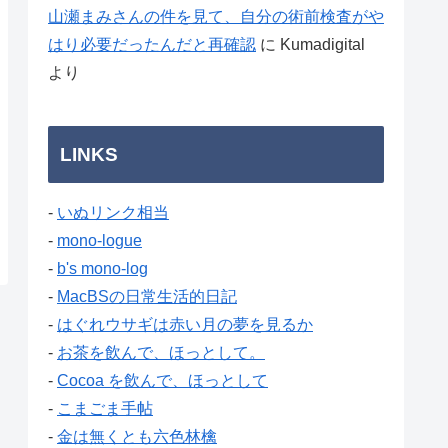
山瀬まみさんの件を見て、自分の術前検査がや
はり必要だったんだと再確認
に
Kumadigital
より
LINKS
-
いぬリンク相当
-
mono-logue
-
b's mono-log
-
MacBSの日常生活的日記
-
はぐれウサギは赤い月の夢を見るか
-
お茶を飲んで、ほっとして。
-
Cocoa を飲んで、ほっとして
-
こまごま手帖
-
金は無くとも六色林檎