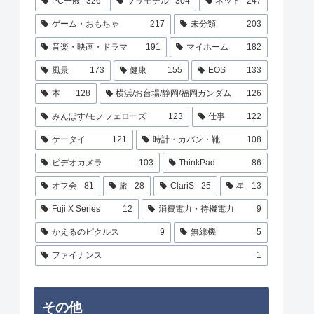
PC一般
326
プラモデル
304
ネット
247
ゲーム・おもちゃ
217
未分類
203
音楽・映画・ドラマ
191
マイホーム
182
風景
173
健康
155
EOS
133
本
128
横浜/お台場/静岡/福岡ガンダム
126
みんぽす/モノフェローズ
123
仕事
122
ケータイ
121
時計・カバン・靴
108
ビデオカメラ
103
ThinkPad
86
オフ会
81
旅
28
ClariS
25
星
13
Fuji X Series
12
消費電力・待機電力
9
かえるのピクルス
9
無線機
5
ファイナンス
1
その他