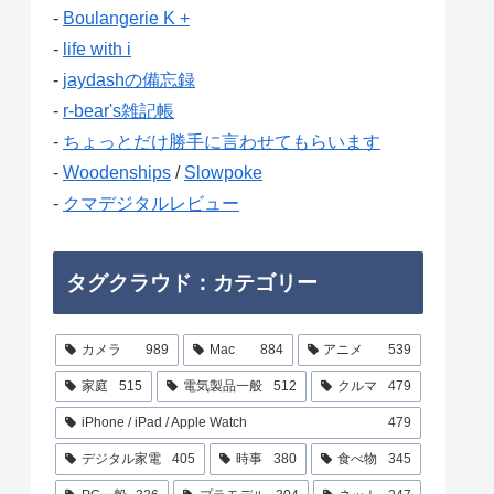
-
Boulangerie K +
-
life with i
-
jaydashの備忘録
-
r-bear's雑記帳
-
ちょっとだけ勝手に言わせてもらいます
-
Woodenships
/
Slowpoke
-
クマデジタルレビュー
タグクラウド：カテゴリー
カメラ
989
Mac
884
アニメ
539
家庭
515
電気製品一般
512
クルマ
479
iPhone / iPad / Apple Watch
479
デジタル家電
405
時事
380
食べ物
345