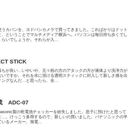
使うカバンを、ヨドバシカメラで買ってきました。こればかりはドット
と、ということでマルチメディア横浜へ。パソコンは毎日持ち歩くでし
らいでしょうか。それらが入...
CT STICK
落ちが良い…いやいや、元々粉の方のアタックの方が液体より洗浄力が
ないですか。それを水に溶ける透明スティックに封入して新しさ感を出
ングなんだ…と思ったら、全...
ADC-07
nasonic製の乾電池チェッカーを紛失しました。息子に預けたと思って
と…。けっこう多用するので、新しいの買いました。パナソニックの半
いるメーカー、旭電...