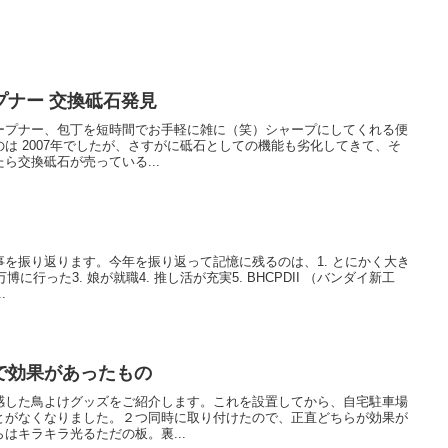
京セラ ロールシャープナー 交換砥石発見
ープナー、包丁を短時間でお手軽に雑に（笑）シャープにしてくれる便
は 2007年でしたが、さすがに砥石としての機能も劣化してきて、そ
ら交換砥石が売っている...
を振り返ります。今年を振り返って記憶に残るのは、1. とにかく大き
に行った3. 娘が就職4. 推し活が充実5. BHCPDII （バンダイ新工
.
で効果があったもの
感した鳥よけグッズをご紹介します。これを設置してから、自宅駐車場
とがなくなりました。２つ同時に取り付けたので、正直どちらが効果が
はキラキラ光るただの板。裏...