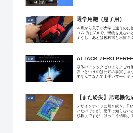
通学用鞄（息子用）
家庭
４月から息子が大学に通うのに
コムではダメで、現物を見ない
ょうし、あとは教科書と水筒？く
ATTACK ZERO PERFE
家庭
液体のアタックゼロよりよごれ
強いというのは公知の事実じゃ
すなんてなんて上手いマーケティ
【また紛失】旭電機化成 
家庭
デザインナイフに引き続き、Pa
いたのですが、息子は知らない
額程度ですが、けっこう信頼して