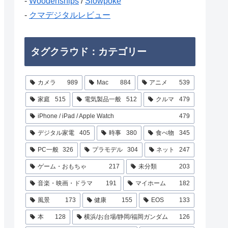
-
Woodenships
/
Slowpoke
-
クマデジタルレビュー
タグクラウド：カテゴリー
カメラ
989
Mac
884
アニメ
539
家庭
515
電気製品一般
512
クルマ
479
iPhone / iPad / Apple Watch
479
デジタル家電
405
時事
380
食べ物
345
PC一般
326
プラモデル
304
ネット
247
ゲーム・おもちゃ
217
未分類
203
音楽・映画・ドラマ
191
マイホーム
182
風景
173
健康
155
EOS
133
本
128
横浜/お台場/静岡/福岡ガンダム
126