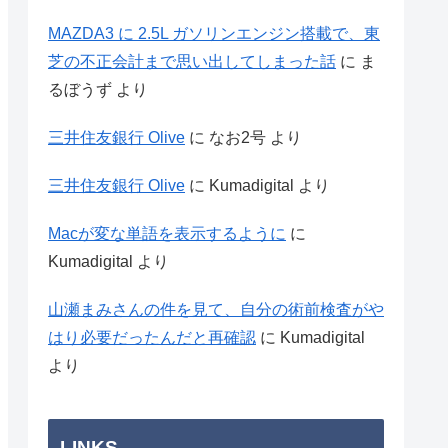
MAZDA3 に 2.5L ガソリンエンジン搭載で、東
芝の不正会計まで思い出してしまった話
に
ま
るぼうず
より
三井住友銀行 Olive
に
なお2号
より
三井住友銀行 Olive
に
Kumadigital
より
Macが変な単語を表示するように
に
Kumadigital
より
山瀬まみさんの件を見て、自分の術前検査がや
はり必要だったんだと再確認
に
Kumadigital
より
LINKS