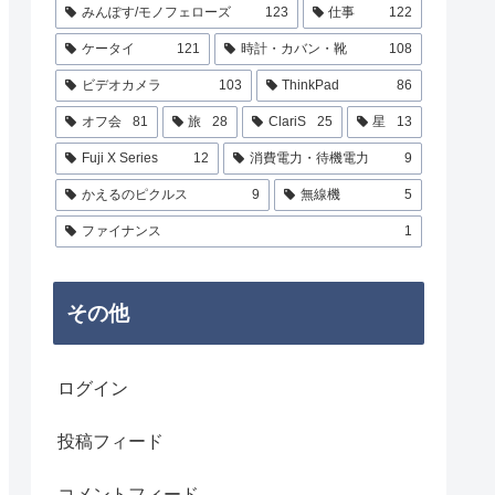
みんぽす/モノフェローズ
123
仕事
122
ケータイ
121
時計・カバン・靴
108
ビデオカメラ
103
ThinkPad
86
オフ会
81
旅
28
ClariS
25
星
13
Fuji X Series
12
消費電力・待機電力
9
かえるのピクルス
9
無線機
5
ファイナンス
1
その他
ログイン
投稿フィード
コメントフィード