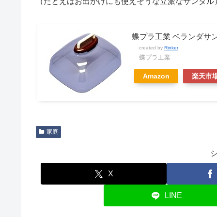
（たとえばお出かけにも使えそうな立派なサンダル
蝶プラ工業 ベランダサンダ
created by
Rinker
蝶プラ工業
Amazon
楽天市
家庭
X
LINE