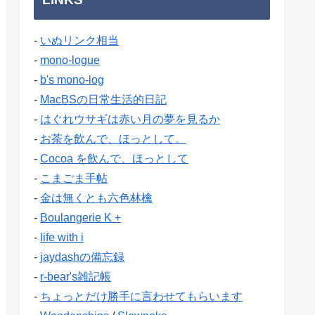
-
いぬリンク相当
-
mono-logue
-
b's mono-log
-
MacBSの日常生活的日記
-
はぐれウサギは赤い月の夢を見るか
-
お茶を飲んで、ほっとして。
-
Cocoa を飲んで、ほっとして
-
こまごま手帖
-
金は無くとも六色林檎
-
Boulangerie K +
-
life with i
-
jaydashの備忘録
-
r-bear's雑記帳
-
ちょっとだけ勝手に言わせてもらいます