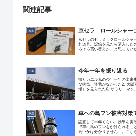
関連記事
家庭
京セラのセラミックロールシャ
利道具。記録を見たら購入したの
ろそろ買い替えか…と思っていた
今年一年を振り返る
仕事
振りカエル私の今年一年の出来事
な病気、怪我がなかった2. 大阪万博
場）を見られた6. サラリーマン..
車への鳥フン被害対策
家庭
設置して半年くらい、効果を実
で車に鳥のフンをかけられるこ
高いかは分かりません…。こちら