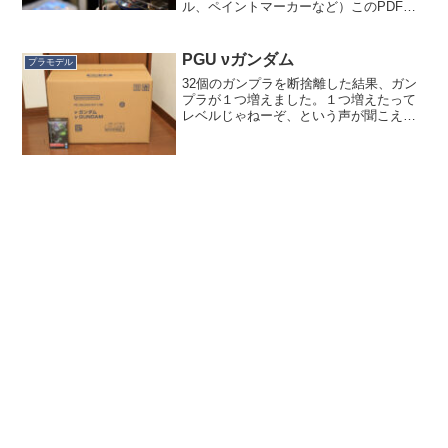
ル、ペイントマーカーなど）このPDFフ
ァイルのドメインはどうなんだとは思い
ますけどね。ありとあらゆる物が値上げ
されているので驚きませんが、値上げし
PGU νガンダム
プラモデル
た会社はバブル期以来の過...
32個のガンプラを断捨離した結果、ガン
プラが１つ増えました。１つ増えたって
レベルじゃねーぞ、という声が聞こえて
きそうですが、いや、言い訳させてくだ
さい。これを買うために断捨離したわけ
ではないんですよ。断捨離は断捨離で、
これはこれ。体積も大き...