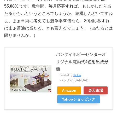
55.08%
です。数年間、毎月応募すれば、もしかしたら当
たるかも…というところでしょうか。結構しんどいですね
ぇ。まぁ単純に考えても競争率30倍なら、30回応募すれ
ばまぁ普通は当たる、とも言えるでしょう。（当たるとは
限りませんが。）
バンダイホビーセンターオ
リジナル電動式4色射出成形
機
created by
Rinker
バンダイ(BANDAI)
Amazon
楽天市場
Yahooショッピング