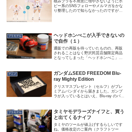
積みプラを不用意に増やさないようにホ
ビー系のSNSフォローやメルマガをかな
り整理したので知らなかったのですが、
でっかいルミティアが出るんですね。従
来比 約1.7倍サイズ。ガンプラで言えば
「パーフェクトグレード」に近いサイ
ズ。ロゴもそこはかと...
ヘッドホンべこが入手できないの
プラモデル
で自作（１）
通販での再販を待っていたものの、再販
されることはなく野沢民芸店舗限定商品
となってしまった「ヘッドホンべこ」。
会津若松まで行くのもしんどいし行った
ところで必ず売ってるとも限らないし、
メルカリでは定価の４倍で転売されてる
ガンダムSEED FREEDOM Blu-
アニメ
し、そんな状況なら、と思...
ray Mighty Edition
クリスマスプレゼント（セルフ）がプレ
ミアムバンダイから届きました。ガンプ
ラが入っているとはいえ、Blu-ray のパッ
ケージの大きさではありません。だいた
い「HGマイティストライクフリーダム」
の箱を２個重ねたくらいの大きさです。
タミヤモデラーズナイフと、買う
プラモデル
置き場所に困...
と出てくるナイフ
タミヤのツールが値上げするらしいです
ね。価格改定のご案内（クラフトツー