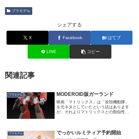
プラモデル
シェアする
X
Facebook
はてブ
LINE
コピー
関連記事
MODEROID版ガーランド
プラモデル
映画「マトリックス」は「攻殻機動隊」
を元ネタとしていたという話はあります
が、それよりマトリックスとの類似性を
指摘されるのが、1985年に公開された
「メガゾーン23」。この23というのは東
京23区に由来していますが、「現実だと
思っていた日常が...
でっかいルミティア予約開始
プラモデル