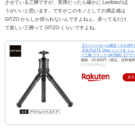
させている三脚ですが、実用だったら確かに Leofotoのほ
うがいいと思います。ですがこのモノとしての満足感は
GITZO からしか得られないんですよねぇ。弄ってるだけ
で楽しい三脚って GITZO くらいですよね。
【スーパーセール限定！5％OFF
【OUTLET】Gitzo ジッツオ ミ
ー三脚 ブラック GKTBB1【ア
価格：20,800円（税込、送料無料
(2025/6/4時点)
楽天