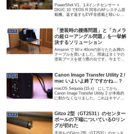
PowerShot V1、1.4インチセンサー ×
DIGIC 10 でEOS R 同等のAFシステム搭
載機。返す返すもEVF非搭載と暗いレン
ズ、ズーム倍率の低さが惜しいですが、
この1.4インチセンサーをこの機種だけに
しか使わないということ...
「塗装時の腰痛問題」と「カメラ
カメラ
の超ローアングル問題」を一挙解
決するソリューション
Amazon で 60 x 40cmの折りたたみ脚の
テーブルを買いました。用途はタミヤの
塗装ブースを使う際の台です。今まで床
に置いて使うことが多く、腰痛の原因に
なっていたので、腰痛防止のためです。
大学生の頃に買って35年以上現役のほぼ
Canon Image Transfer Utility 2 /
カメラ
同じ大...
mac いよいよ終了ですかね…？
macOS Sequoia (15.x) にしてから、
Canon Image Transfer Utility 2 が本格的
に動かなくなりました。これはキヤノン
のデジカメから mac へ直接 Wi-Fi で画像
を転送するソフトで、2020年...
Gitzo 2型（GT2531）のセンター
カメラ
ポールの下端についているOリン
グが切れた
手持ちのGitzo 2型（GT2531）のセンタ