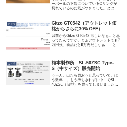
ーポールの下端についているOリングが
切れているのに気がつきました。とはい
えこのパーツ、純正品を買うと３個で約
1,700円（送料込み）。ちょっとそれはな
いかなと。Amazon で同寸と思われる
Gitzo GT0542（アウトレット価
カメラ
汎...
格からさらに30% OFF）
以前からGitzo GT0542 欲しいなぁ…と思
ってたんですが、まぁアウトレットでも7
万円強、新品だと9万円だしなぁ……と思
って躊躇してたんですが、なんとアウト
レットに 30% OFFクーポンが出ていて…
「どうせ楽天モバイル契約が条件でし...
梅本製作所 SL-50ZSC Type-
カメラ
S（中サイズ）販売開始
うーん、出たら買おうと思っていて、は
や数年…。もう待ちきれずに中古でSL-
40ZSC（旧型）を買ってしまいました
が、３月にようやく SL-50ZSC Type S が
販売開始。私が欲しいサイズだった、SL-
40ZSC Type-Sはまだ出る...