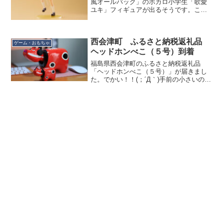
風オールバック」のボカロ小学生「歌愛
ユキ」フィギュアが出るそうです。これ
フィギュアにするんだwww全高は145mm
とガンプラで言えば1/144サイズ、人間で
言えば小学生であることを1/10サイズで
西会津町 ふるさと納税返礼品
しょうか...
ゲーム・おもちゃ
ヘッドホンべこ（５号）到着
福島県西会津町のふるさと納税返礼品
「ヘッドホンべこ（５号）」が届きまし
た。でかい！！(；´Д｀)手前の小さいのは
私の自作のもの（１号）。全長比較で２
倍以上（9.5cm vs 21cm）の大きさがあ
ります。当初、ヘッドホンべこは２号
（11.5...