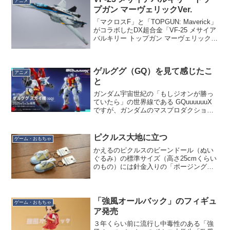
アニメ
ことであ...
プガン マーヴェリックVer.
「マクロスF」と「TOPGUN: Maverick」
がコラボしたDX超合金「VF-25 メサイア
バルキリー トップガン マーヴェリック
Ver.」というのが出るそうです。いやぁ…
よくコラボできたなぁ。ハリウッドでし
ょ？でも「TOPGUN: M...
ゲルググ（GQ）を見て感じたこ
アニメ
と
ガンダム宇宙世紀の「もしジオンが勝っ
ていたら」の世界線である GQuuuuuuX
ですが、ガンダムのマスプロダクション
モデルがジムではなくゲルググであるこ
とが驚きを持って迎え入れたのが先週放
映の第四話。もっともゲルググもさるこ
ピクルス大地に立つ
ゲーム・おもちゃ
とながら、ゲル...
かえるのピクルスのビーンドール（ぬい
ぐるみ）の標準サイズ（高さ25cmくらい
のもの）には針金入りの「ポージング」
タイプと、特に何も入っていないものの
二種類があるのですが、「ポージング」
タイプは別売のシューズを履かせると自
立させられることを知...
「強風オールバック」のフィギュ
ゲーム・おもちゃ
ア発売
３年くらい前に流行し中毒性のある「強