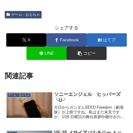
ゲーム・おもちゃ
シェアする
X
Facebook
はてブ
LINE
コピー
関連記事
ソニーエンジェル ヒッパーズ
ゲーム・おもちゃ
╰U╯
今日からガンダムSEED Freedom（劇場
版）が上映ですね。私はまだ未見です
が、1/29 日曜日の舞台挨拶中継付きの回
を予約しました。SEEDには特に思い入
れはない（むしろ若干の嫌悪感はある）
のですが、やはりガンダムの新作という
VF-25 メサイアバルキリー トッ