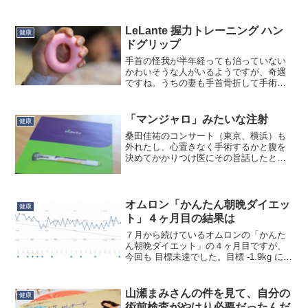
LeLante 握力トレーニング ハン
健康
ドグリップ
手首の怪我が半年経っても治っていない
かわいそうな人がいるようですが、奇遇
ですね。うちの妻も手首骨折して手術
後、同じような厨二プロテクタ付けてま
した。同じように健康保険適用で安く買
えています。もう普段は装着する必要は
「マンジャロ」みたいな注射
健康
ないのですが、外出するとき...
桑田佳祐のコンサート（東京、横浜）も
外れたし、心置きなく手術するかと腹を
決めてかかりつけ医にその旨話したとこ
ろ、「手術するなら、アレ、やります
か」ということで「トルリシティ皮下
注」を処方されました。血糖値が高い状
態で手術をすると感染症のリス...
オムロン「かんたん朝晩ダイエッ
健康
ト」４ヶ月目の結果は
７月から続けているオムロンの「かんた
ん朝晩ダイエット」の４ヶ月目ですが、
今回も 目標未達でした。目標 -1.9kg に対
して、減った量 -0.7kg 。１ヶ月の推移は
こんな感じです：ただ、ヘモグロビン
A1c（HbA1c）の値はここ３ヶ月で ...
山瀬まみさんの件を見て、自分の
健康
術前検査がやはり必要だったんだ