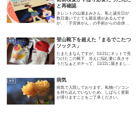
と再確認
タレントの山瀬まみさん、私と誕生日が
数日違いでとても親近感があるんです
が、「子宮体がん」の手術からの合併症
で脳梗塞発症とか、ヒトゴトとは思えま
せん。山瀬まみ 夫が「絶望」 脳梗塞
で言葉が理解できない状態に… 左半身
登山靴下を超えた「まるでこたつ
健康
も麻痺、壮絶リハビリ明かす...
ソックス」
たまたまなんですが、11/21にネットで見
つけたこの靴下、冷えに悩む妻に良さそ
うだなぁとポチって、11/22に届きまし
た。「いい夫婦の日」のプレゼントって
ことにしました。製造元はオカモト。あ
のオカモトか？と思ったら、別のオカモ
病気
健康
トでした。どの...
病気で入院しております。私物パソコン
を持ち込んでいないため、しばらく更新
が滞りますことをご了承ください。