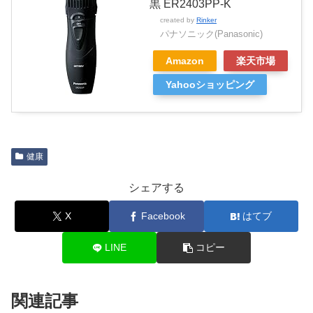
黒 ER2403PP-K
created by
Rinker
パナソニック(Panasonic)
Amazon
楽天市場
Yahooショッピング
健康
シェアする
X
Facebook
はてブ
LINE
コピー
関連記事