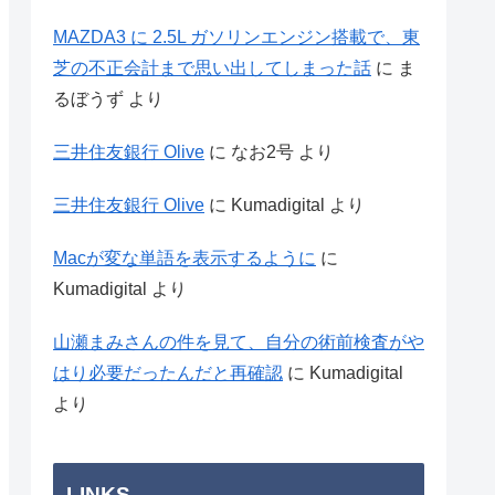
MAZDA3 に 2.5L ガソリンエンジン搭載で、東
芝の不正会計まで思い出してしまった話
に
ま
るぼうず
より
三井住友銀行 Olive
に
なお2号
より
三井住友銀行 Olive
に
Kumadigital
より
Macが変な単語を表示するように
に
Kumadigital
より
山瀬まみさんの件を見て、自分の術前検査がや
はり必要だったんだと再確認
に
Kumadigital
より
LINKS