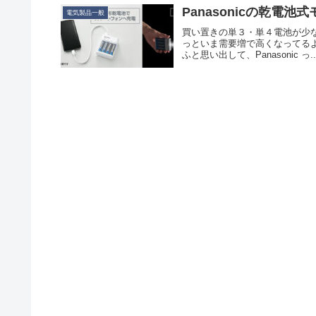
Panasonicの乾電
電気製品一般
買い置きの単３・単４電池が少な
っといま需要増で高くなってるよう
ふと思い出して、Panasonic っ..