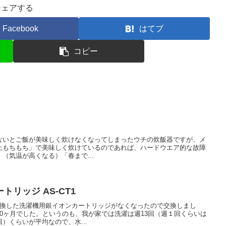
シェアする
Facebook
はてブ
コピー
ないとご飯が美味しく炊けなくなってしまったウチの炊飯器ですが、メ
上もちもち」で美味しく炊けているのであれば、ハードウエア的な故障
（気温が高くなる）「春まで...
リッジ AS-CT1
交換した洗濯機用銀イオンカートリッジがなくなったので交換しまし
0ヶ月でした。というのも、我が家では洗濯は週13回（週１回くらいは
）くらいが平均なので、水...