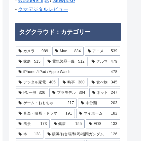
-
Woodenships
/
Slowpoke
-
クマデジタルレビュー
タグクラウド：カテゴリー
カメラ
989
Mac
884
アニメ
539
家庭
515
電気製品一般
512
クルマ
479
iPhone / iPad / Apple Watch
478
デジタル家電
405
時事
380
食べ物
345
PC一般
326
プラモデル
304
ネット
247
ゲーム・おもちゃ
217
未分類
203
音楽・映画・ドラマ
191
マイホーム
182
風景
173
健康
155
EOS
133
本
128
横浜/お台場/静岡/福岡ガンダム
126