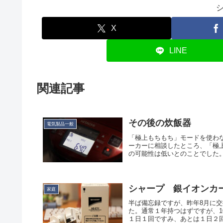
X
LINE
関連記事
その後の炊飯器
電気製品一般
「極上もちもち」モードを使わ
ーカーに相談したところ、「極
の可能性は低いとのことでした。
シャープ 銀イオンカート
家庭
半ば備忘録ですが、昨年8月に
た。通常１年持つはずですが、1
１日１回ですみ、あとは１日２回