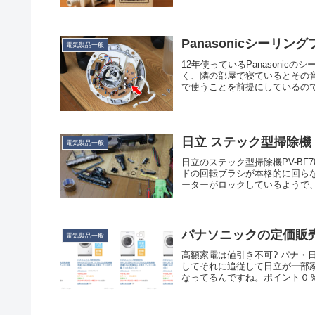
Panasonicシーリ
電気製品一般
12年使っているPanasoni
く、隣の部屋で寝ているとその
で使うことを前提にしているので
日立 ステック型掃除機 P
電気製品一般
日立のステック型掃除機PV-B
ドの回転ブラシが本格的に回ら
ーターがロックしているようで、
パナソニックの定価販
電気製品一般
高額家電は値引き不可? パナ
してそれに追従して日立が一部
なってるんですね。ポイント０％！A