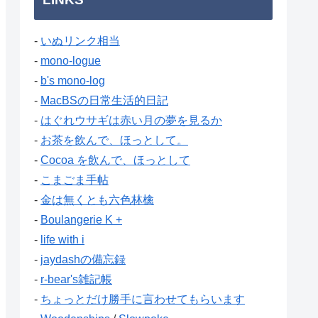
-
いぬリンク相当
-
mono-logue
-
b's mono-log
-
MacBSの日常生活的日記
-
はぐれウサギは赤い月の夢を見るか
-
お茶を飲んで、ほっとして。
-
Cocoa を飲んで、ほっとして
-
こまごま手帖
-
金は無くとも六色林檎
-
Boulangerie K +
-
life with i
-
jaydashの備忘録
-
r-bear's雑記帳
-
ちょっとだけ勝手に言わせてもらいます