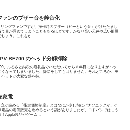
ングファンのブザー音を静音化
cのシーリングファンですが、操作時のブザー（ピーという音）がけたたまし
音で目が覚めてしまうこともあるほどです。かなり高い天井や広い部屋
しょう。これをか...
V-BF700 のヘッド分解掃除
F700、ふるさと納税の返礼品でいただいてから６年目になりますがヘッ
なくなってしまいました。掃除をしても回りません。それどころか、モ
ヘッドが大変な熱を持...
売家電
・日立が進める「指定価格制度」とはなにか少し前にパナソニックが、そ
家電品の定価販売を進めるという話がありましたが、ヨドバシではこう
pple製品やゲーム...