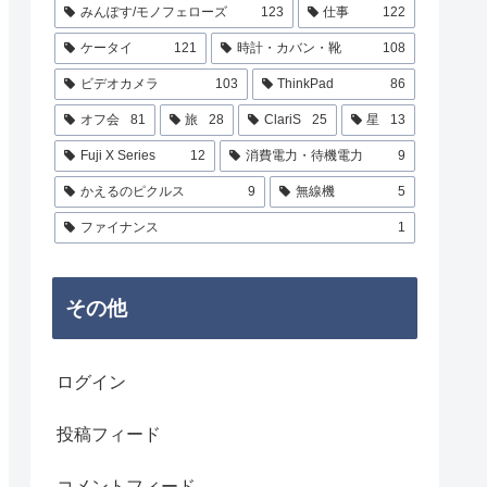
みんぽす/モノフェローズ
123
仕事
122
ケータイ
121
時計・カバン・靴
108
ビデオカメラ
103
ThinkPad
86
オフ会
81
旅
28
ClariS
25
星
13
Fuji X Series
12
消費電力・待機電力
9
かえるのピクルス
9
無線機
5
ファイナンス
1
その他
ログイン
投稿フィード
コメントフィード