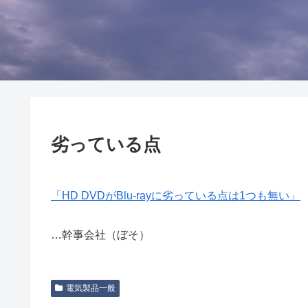
劣っている点
「HD DVDがBlu-rayに劣っている点は1つも無い」
…幹事会社（ぼそ）
電気製品一般