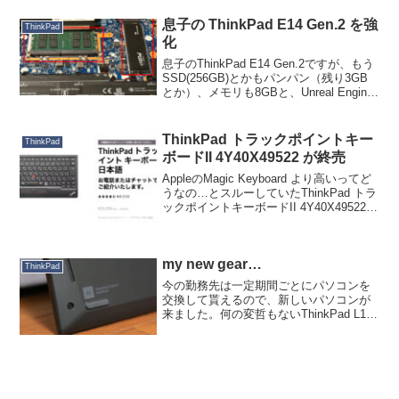
息子の ThinkPad E14 Gen.2 を強
ThinkPad
化
息子のThinkPad E14 Gen.2ですが、もう
SSD(256GB)とかもパンパン（残り3GB
とか）、メモリも8GBと、Unreal Engine
もBlender も起動こそすれどアセットのバ
ージョンアップすらできない始末。大学
に入る...
ThinkPad トラックポイントキー
ThinkPad
ボードII 4Y40X49522 が終売
AppleのMagic Keyboard より高いってど
うなの…とスルーしていたThinkPad トラ
ックポイントキーボードII 4Y40X49522
ですが、終売になってしまったようで
す。すでにネット通販ではプレミア価格
の個体しか残ってい...
my new gear…
ThinkPad
今の勤務先は一定期間ごとにパソコンを
交換して貰えるので、新しいパソコンが
来ました。何の変哲もないThinkPad L13
Gen 4 AMDです。会社パソコンでAMDが
支給されたの初めてかも。いままで使っ
ていたThinkPad L390 C...