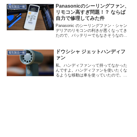
ので、記入例そのまんまでしたので助か
Panasonicのシーリングファン、
電気製品一般
りました。...
リモコン高すぎ問題！？ ならば
自力で修理してみた件
Panasonic のシーリングファン・シャン
デリアのリモコンの利きが悪くなってき
たので、バッテリーでもなさそうなの
で、買い替えを検討。まぁ11年目だし、
１～２千円なら買ってもいいかなと思い
まして。ググってみると…あー、まぁ
ドウシシャ ジェットハンディフ
電気製品一般
1,600円なら...
ァン
私、ハンディファンって持ってなかった
んですよ。ハンディファンを使いたくな
るような移動は車を使っていたので。で
も今年はさすがに欲しくなって買いまし
た。ドウシシャの「ジェットハンディフ
ァン」です。通常のファンが3,000rpm程
度のところ、この...