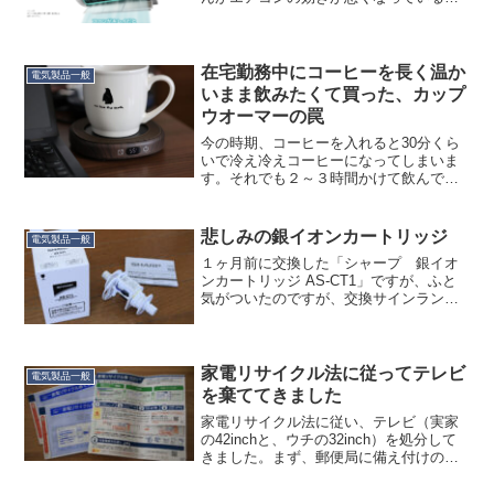
とに気がつきました。コロナで隔離され
ていた部屋はエアコンがガンガンに効く
部屋だったので、体が数図強い環境に慣
れているのか…とも思いま...
在宅勤務中にコーヒーを長く温か
電気製品一般
いまま飲みたくて買った、カップ
ウオーマーの罠
今の時期、コーヒーを入れると30分くら
いで冷え冷えコーヒーになってしまいま
す。それでも２～３時間かけて飲んでし
まうのですが、ちょっと最後まで暖かく
飲みたいなぁと思いまして、カップウオ
ーマーを買いました。妻には「また電気
悲しみの銀イオンカートリッジ
電気製品一般
で何でも解決する」と言...
１ヶ月前に交換した「シャープ 銀イオ
ンカートリッジ AS-CT1」ですが、ふと
気がついたのですが、交換サインランプ
が点灯してる…。分解してみたところ、
もう「銀」がなくなってました。洗濯物
もこの１ヶ月、たまに僅かな生乾き臭が
していた時がありま...
家電リサイクル法に従ってテレビ
電気製品一般
を棄ててきました
家電リサイクル法に従い、テレビ（実家
の42inchと、ウチの32inch）を処分して
きました。まず、郵便局に備え付けの家
電リサイクル券に記入をします。今回捨
てるのはパナソニックの16インチ以上な