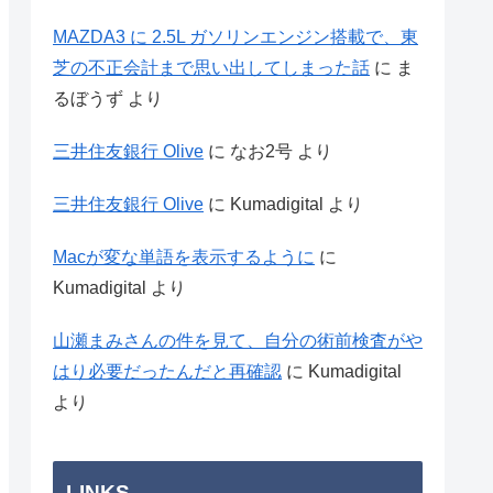
MAZDA3 に 2.5L ガソリンエンジン搭載で、東
芝の不正会計まで思い出してしまった話
に
ま
るぼうず
より
三井住友銀行 Olive
に
なお2号
より
三井住友銀行 Olive
に
Kumadigital
より
Macが変な単語を表示するように
に
Kumadigital
より
山瀬まみさんの件を見て、自分の術前検査がや
はり必要だったんだと再確認
に
Kumadigital
より
LINKS