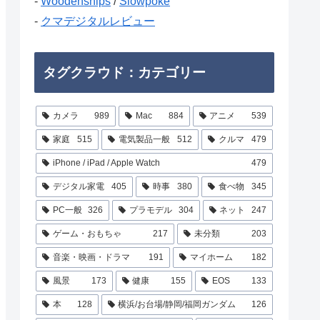
-
Woodenships
/
Slowpoke
-
クマデジタルレビュー
タグクラウド：カテゴリー
カメラ
989
Mac
884
アニメ
539
家庭
515
電気製品一般
512
クルマ
479
iPhone / iPad / Apple Watch
479
デジタル家電
405
時事
380
食べ物
345
PC一般
326
プラモデル
304
ネット
247
ゲーム・おもちゃ
217
未分類
203
音楽・映画・ドラマ
191
マイホーム
182
風景
173
健康
155
EOS
133
本
128
横浜/お台場/静岡/福岡ガンダム
126