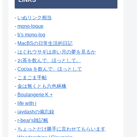
-
いぬリンク相当
-
mono-logue
-
b's mono-log
-
MacBSの日常生活的日記
-
はぐれウサギは赤い月の夢を見るか
-
お茶を飲んで、ほっとして。
-
Cocoa を飲んで、ほっとして
-
こまごま手帖
-
金は無くとも六色林檎
-
Boulangerie K +
-
life with i
-
jaydashの備忘録
-
r-bear's雑記帳
-
ちょっとだけ勝手に言わせてもらいます