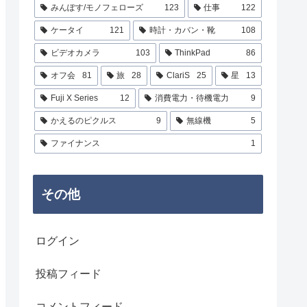
みんぽす/モノフェローズ
123
仕事
122
ケータイ
121
時計・カバン・靴
108
ビデオカメラ
103
ThinkPad
86
オフ会
81
旅
28
ClariS
25
星
13
Fuji X Series
12
消費電力・待機電力
9
かえるのピクルス
9
無線機
5
ファイナンス
1
その他
ログイン
投稿フィード
コメントフィード