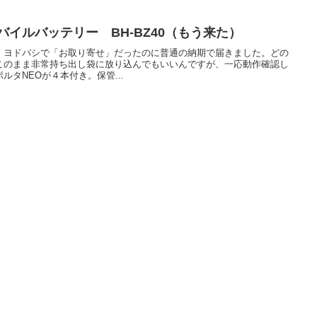
式モバイルバッテリー BH-BZ40（もう来た）
、ヨドバシで「お取り寄せ」だったのに普通の納期で届きました。どの
このまま非常持ち出し袋に放り込んでもいいんですが、一応動作確認し
タNEOが４本付き。保管...