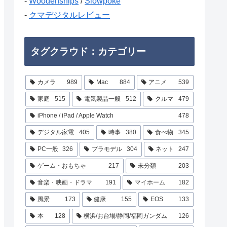
-
Woodenships
/
Slowpoke
-
クマデジタルレビュー
タグクラウド：カテゴリー
カメラ
989
Mac
884
アニメ
539
家庭
515
電気製品一般
512
クルマ
479
iPhone / iPad / Apple Watch
478
デジタル家電
405
時事
380
食べ物
345
PC一般
326
プラモデル
304
ネット
247
ゲーム・おもちゃ
217
未分類
203
音楽・映画・ドラマ
191
マイホーム
182
風景
173
健康
155
EOS
133
本
128
横浜/お台場/静岡/福岡ガンダム
126