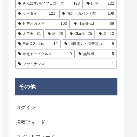
みんぽす/モノフェローズ
123
仕事
122
ケータイ
121
時計・カバン・靴
108
ビデオカメラ
103
ThinkPad
86
オフ会
81
旅
28
ClariS
25
星
13
Fuji X Series
12
消費電力・待機電力
9
かえるのピクルス
9
無線機
5
ファイナンス
1
その他
ログイン
投稿フィード
コメントフィード