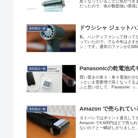
悪くなっていることに気がつき
だったので、体が数図強い環境に
ドウシシャ ジェットハ
電気製品一般
私、ハンディファンって持って
っていたので。でも今年はさす
ン」です。通常のファンが3,000
Panasonicの乾電
電気製品一般
買い置きの単３・単４電池が少な
っといま需要増で高くなってるよう
ふと思い出して、Panasonic っ..
Amazon で売られている 
電気製品一般
ヨドバシではポイント還元しても6,
Amazon で4,600円ほど
ないの？と一瞬訝しがりました..