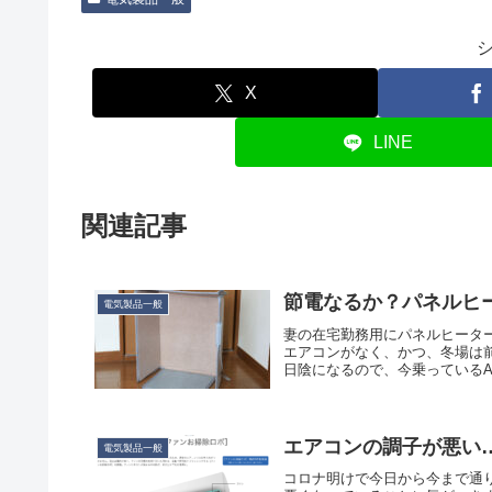
X
LINE
関連記事
節電なるか？パネルヒ
電気製品一般
妻の在宅勤務用にパネルヒータ
エアコンがなく、かつ、冬場は
日陰になるので、今乗っているAud
エアコンの調子が悪い
電気製品一般
コロナ明けで今日から今まで通