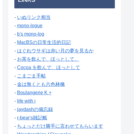
-
いぬリンク相当
-
mono-logue
-
b's mono-log
-
MacBSの日常生活的日記
-
はぐれウサギは赤い月の夢を見るか
-
お茶を飲んで、ほっとして。
-
Cocoa を飲んで、ほっとして
-
こまごま手帖
-
金は無くとも六色林檎
-
Boulangerie K +
-
life with i
-
jaydashの備忘録
-
r-bear's雑記帳
-
ちょっとだけ勝手に言わせてもらいます