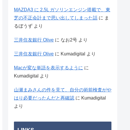
MAZDA3 に 2.5L ガソリンエンジン搭載で、東
芝の不正会計まで思い出してしまった話
に
ま
るぼうず
より
三井住友銀行 Olive
に
なお2号
より
三井住友銀行 Olive
に
Kumadigital
より
Macが変な単語を表示するように
に
Kumadigital
より
山瀬まみさんの件を見て、自分の術前検査がや
はり必要だったんだと再確認
に
Kumadigital
より
LINKS