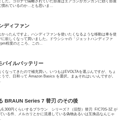
ました。コロナで隔離されていた部屋はエアコンがガンガンに効く部屋
慣れているのか…とも思いま...
ンディファン
なかったんですよ。ハンディファンを使いたくなるような移動は車を使
がに欲しくなって買いました。ドウシシャの「ジェットハンディファ
rpm程度のところ、この...
池式モバイルバッテリー
くなってきたので補充買い。いつもはEVOLTAを選ぶんですが、ちょ
で、日和って Amazon Basics を選択。まぁそれはいいんですが。
.
BRAUN Series 7 替刃 のその後
300円くらいするブラウン シリーズ７（旧型）替刃 F/C70S-3Z が
で売られている件、メルカリとかに流通している偽物あるいは互換品なんじゃ
.