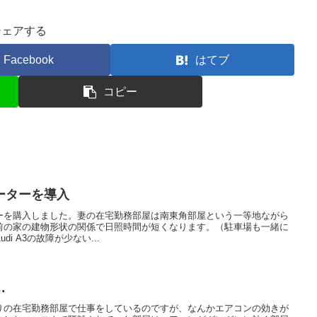
シェアする
Facebook
はてブ
コピー
ーターを導入
ーを購入しました。妻の在宅勤務部屋は南東角部屋という一等地ながら
前の家の建物形状の関係で日照時間が短くなります。（駐車場も一緒に
i A3の故障が少ない...
…
りの在宅勤務部屋で仕事をしているのですが、なんかエアコンの効きが