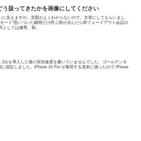
どう扱ってきたかを画像にしてください
い扱いに見えますが。意図がよくわからないので、文章にしてもらいまし
品モード”思いついた瞬間だけ呼ぶ用が済んだら即フェードアウト会話の
としては優秀、相...
0T12 x 2台を導入した後の実効速度を書いていませんでした。ゴールデンタ
しました。iPhone 16 Pro が着荷する直前に測ったので iPhone