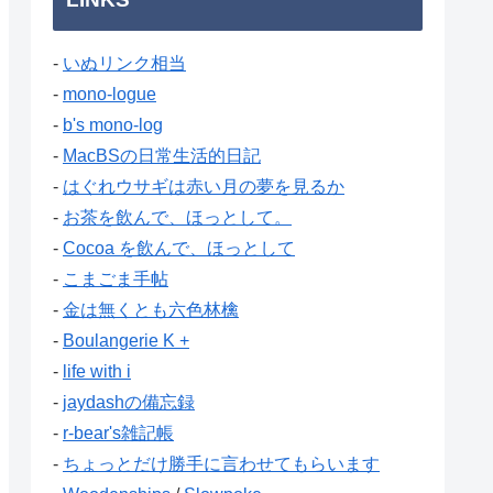
-
いぬリンク相当
-
mono-logue
-
b's mono-log
-
MacBSの日常生活的日記
-
はぐれウサギは赤い月の夢を見るか
-
お茶を飲んで、ほっとして。
-
Cocoa を飲んで、ほっとして
-
こまごま手帖
-
金は無くとも六色林檎
-
Boulangerie K +
-
life with i
-
jaydashの備忘録
-
r-bear's雑記帳
-
ちょっとだけ勝手に言わせてもらいます