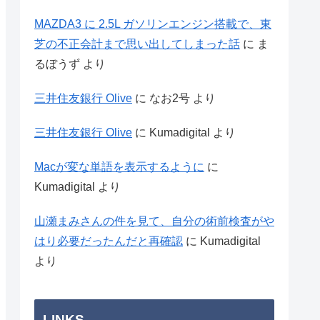
MAZDA3 に 2.5L ガソリンエンジン搭載で、東
芝の不正会計まで思い出してしまった話
に
ま
るぼうず
より
三井住友銀行 Olive
に
なお2号
より
三井住友銀行 Olive
に
Kumadigital
より
Macが変な単語を表示するように
に
Kumadigital
より
山瀬まみさんの件を見て、自分の術前検査がや
はり必要だったんだと再確認
に
Kumadigital
より
LINKS