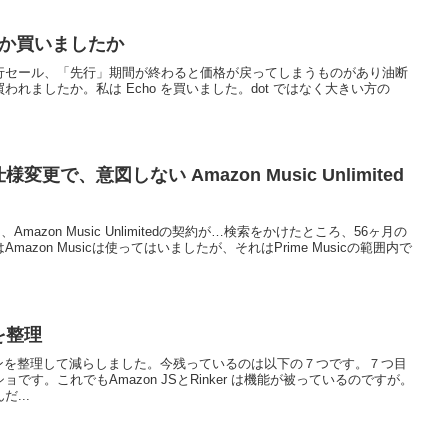
 何か買いましたか
IDAY 先行セール、「先行」期間が終わると価格が戻ってしまうものがあり油断
れましたか。私は Echo を買いました。dot ではなく大きい方の
変更で、意図しない Amazon Music Unlimited
mazon Music Unlimitedの契約が…検索をかけたところ、56ヶ月の
azon Musicは使ってはいましたが、それはPrime Musicの範囲内で
を整理
ラグインを整理して減らしました。今残っているのは以下の７つです。７つ目
です。これでもAmazon JSとRinker は機能が被っているのですが。
...