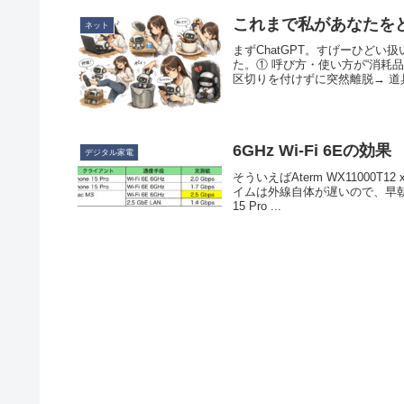
これまで私があなたを
ネット
まずChatGPT。すげーひど
た。① 呼び方・使い方が“消耗
区切りを付けずに突然離脱→ 道具
6GHz Wi-Fi 6Eの効果
デジタル家電
そういえばAterm WX1100
イムは外線自体が遅いので、早朝に測定
15 Pro ...