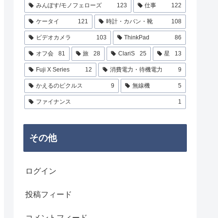
みんぽす/モノフェローズ
123
仕事
122
ケータイ
121
時計・カバン・靴
108
ビデオカメラ
103
ThinkPad
86
オフ会
81
旅
28
ClariS
25
星
13
Fuji X Series
12
消費電力・待機電力
9
かえるのピクルス
9
無線機
5
ファイナンス
1
その他
ログイン
投稿フィード
コメントフィード