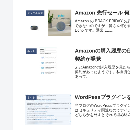
Amazon 先行セール
デジタル家電
Amazon の BRACK FR
できないのですが、皆さん何か買わ
Echo です。通常 11,...
Amazonの購入履歴の仕様
ネット
契約が発覚
ふとAmazonの購入履歴を見たら、A
契約があったようです。私自身はAm
あって...
WordPessプラグイン
ネット
当ブログのWordPressプ
はセキュリティ関連なのでナイショ
どちらかを外すとそれで埋め込んだ