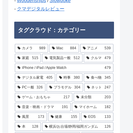
-
Woodenships
/
Slowpoke
-
クマデジタルレビュー
タグクラウド：カテゴリー
カメラ
989
Mac
884
アニメ
539
家庭
515
電気製品一般
512
クルマ
479
iPhone / iPad / Apple Watch
479
デジタル家電
405
時事
380
食べ物
345
PC一般
326
プラモデル
304
ネット
247
ゲーム・おもちゃ
217
未分類
203
音楽・映画・ドラマ
191
マイホーム
182
風景
173
健康
155
EOS
133
本
128
横浜/お台場/静岡/福岡ガンダム
126