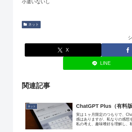
小遣いないし
ネット
X
LINE
関連記事
ChatGPT Plus（有料
ネット
実は１ヶ月限定のつもりで、Cha
感はありますが、私なりの感想を
私の考え、趣味嗜好を理解し、私に