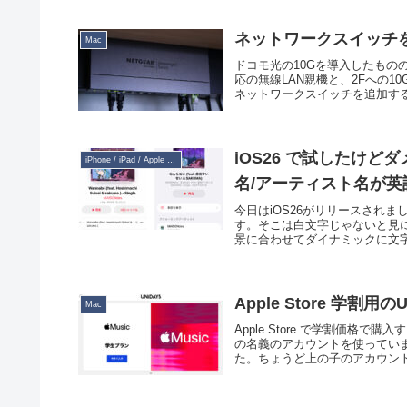
ネットワークスイッチ
Mac
ドコモ光の10Gを導入したものの
応の無線LAN親機と、2Fへの
ネットワークスイッチを追加するこ
iOS26 で試したけ
iPhone / iPad / Apple Watch
名/アーティスト名が
今日はiOS26がリリースされ
す。そこは白文字じゃないと見
景に合わせてダイナミックに文字
Apple Store 学割
Mac
Apple Store で学割価格
の名義のアカウントを使ってい
た。ちょうど上の子のアカウントも