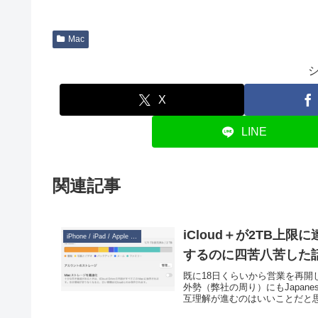
Mac
X
LINE
関連記事
iCloud＋が2TB上
iPhone / iPad / Apple Watch
するのに四苦八苦した
既に18日くらいから営業を再
外勢（弊社の周り）にもJapane
互理解が進むのはいいことだと思い