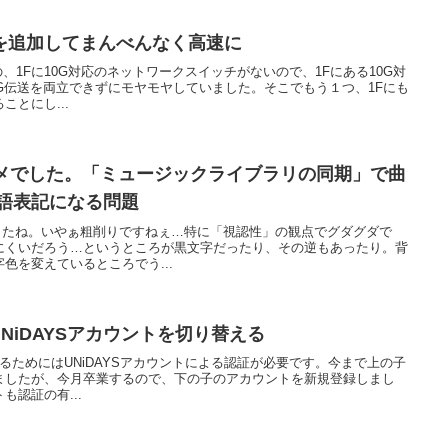
を追加してまんべんなく高速に
、1Fに10G対応のネットワークスイッチがないので、1Fにある10G対
10G伝送を両立できずにモヤモヤしていました。そこでもう１つ、1Fにも
とにし...
どダメでした。「ミュージックライブラリの同期」で曲
英語表記になる問題
ましたね。いやぁ粗削りですねぇ…特に「視認性」の観点でグダグダで
にくいだろう…というところが黒文字だったり、その逆もあったり。背
色を変えているところでう...
用のUNiDAYSアカウントを切り替える
で購入するためにはUNiDAYSアカウントによる認証が必要です。今まで上の子
ましたが、今月卒業するので、下の子のアカウントを新規登録しまし
認証の有...