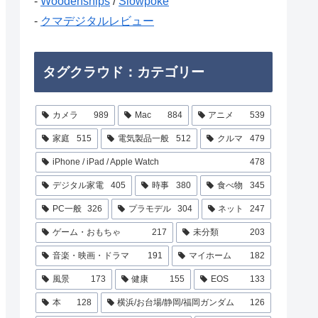
-
Woodenships
/
Slowpoke
-
クマデジタルレビュー
タグクラウド：カテゴリー
カメラ
989
Mac
884
アニメ
539
家庭
515
電気製品一般
512
クルマ
479
iPhone / iPad / Apple Watch
478
デジタル家電
405
時事
380
食べ物
345
PC一般
326
プラモデル
304
ネット
247
ゲーム・おもちゃ
217
未分類
203
音楽・映画・ドラマ
191
マイホーム
182
風景
173
健康
155
EOS
133
本
128
横浜/お台場/静岡/福岡ガンダム
126