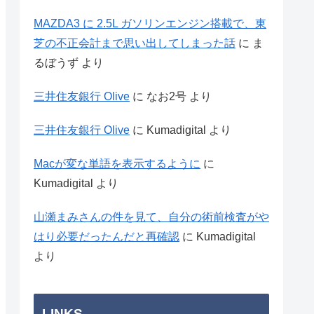
MAZDA3 に 2.5L ガソリンエンジン搭載で、東
芝の不正会計まで思い出してしまった話
に
ま
るぼうず
より
三井住友銀行 Olive
に
なお2号
より
三井住友銀行 Olive
に
Kumadigital
より
Macが変な単語を表示するように
に
Kumadigital
より
山瀬まみさんの件を見て、自分の術前検査がや
はり必要だったんだと再確認
に
Kumadigital
より
LINKS