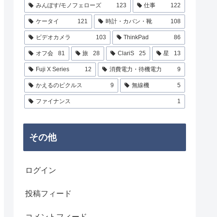
みんぽす/モノフェローズ
123
仕事
122
ケータイ
121
時計・カバン・靴
108
ビデオカメラ
103
ThinkPad
86
オフ会
81
旅
28
ClariS
25
星
13
Fuji X Series
12
消費電力・待機電力
9
かえるのピクルス
9
無線機
5
ファイナンス
1
その他
ログイン
投稿フィード
コメントフィード