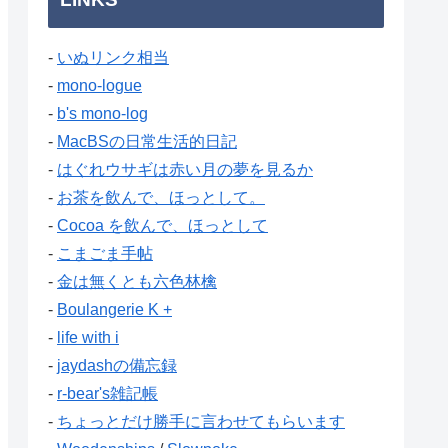
-
いぬリンク相当
-
mono-logue
-
b's mono-log
-
MacBSの日常生活的日記
-
はぐれウサギは赤い月の夢を見るか
-
お茶を飲んで、ほっとして。
-
Cocoa を飲んで、ほっとして
-
こまごま手帖
-
金は無くとも六色林檎
-
Boulangerie K +
-
life with i
-
jaydashの備忘録
-
r-bear's雑記帳
-
ちょっとだけ勝手に言わせてもらいます