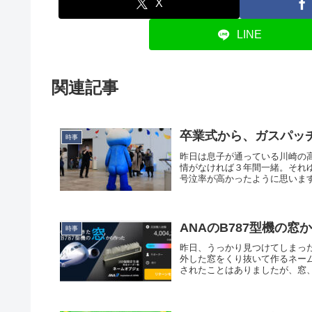
X
LINE
関連記事
卒業式から、ガスパッ
時事
昨日は息子が通っている川崎の
情がなければ３年間一緒。それ
号泣率が高かったように思います
ANAのB787型機の
時事
昨日、うっかり見つけてしまった
外した窓をくり抜いて作るネー
されたことはありましたが、窓、