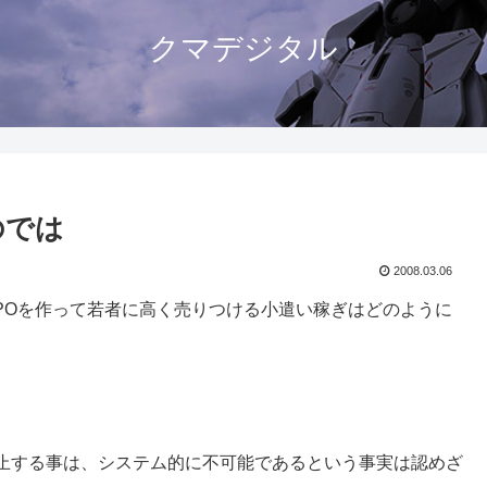
クマデジタル
のでは
2008.03.06
POを作って若者に高く売りつける小遣い稼ぎはどのように
止する事は、システム的に不可能であるという事実は認めざ