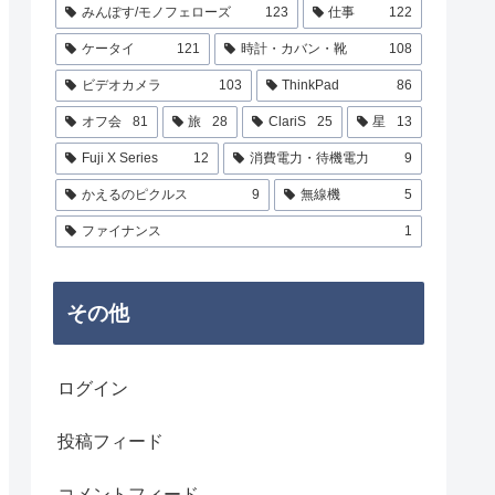
みんぽす/モノフェローズ
123
仕事
122
ケータイ
121
時計・カバン・靴
108
ビデオカメラ
103
ThinkPad
86
オフ会
81
旅
28
ClariS
25
星
13
Fuji X Series
12
消費電力・待機電力
9
かえるのピクルス
9
無線機
5
ファイナンス
1
その他
ログイン
投稿フィード
コメントフィード