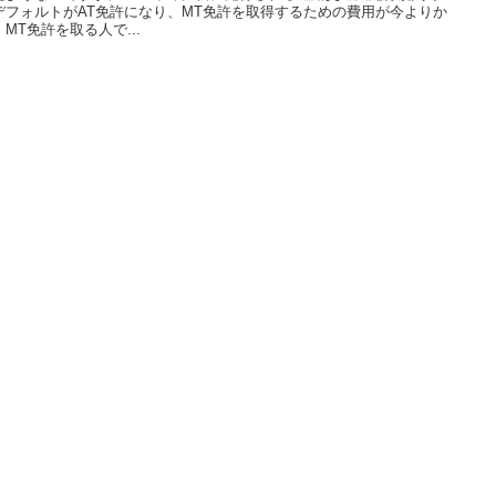
フォルトがAT免許になり、MT免許を取得するための費用が今よりか
T免許を取る人で...