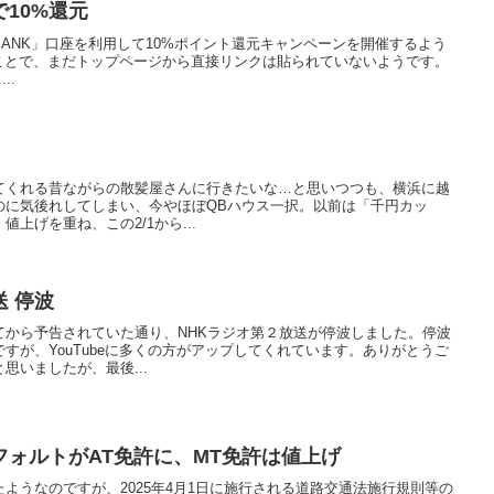
10%還元
O BANK」口座を利用して10%ポイント還元キャンペーンを開催するよう
のことで、まだトップページから直接リンクは貼られていないようです。
..
てくれる昔ながらの散髪屋さんに行きたいな…と思いつつも、横浜に越
のに気後れしてしまい、今やほぼQBハウス一択。以前は「千円カッ
上げを重ね、この2/1から...
送 停波
てから予告されていた通り、NHKラジオ第２放送が停波しました。停波
すが、YouTubeに多くの方がアップしてくれています。ありがとうご
思いましたが、最後...
ォルトがAT免許に、MT免許は値上げ
ようなのですが、2025年4月1日に施行される道路交通法施行規則等の