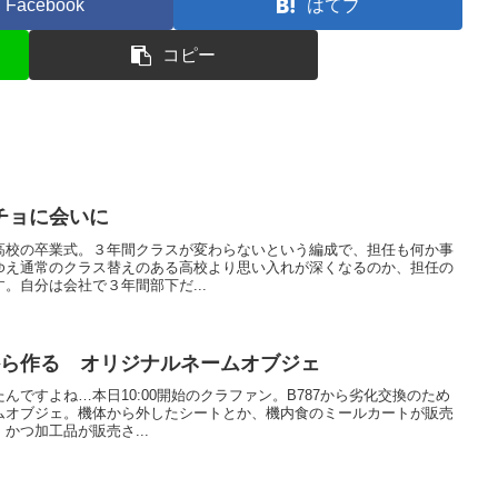
Facebook
はてブ
コピー
チョに会いに
高校の卒業式。３年間クラスが変わらないという編成で、担任も何か事
ゆえ通常のクラス替えのある高校より思い入れが深くなるのか、担任の
。自分は会社で３年間部下だ...
窓から作る オリジナルネームオブジェ
んですよね…本日10:00開始のクラファン。B787から劣化交換のため
ムオブジェ。機体から外したシートとか、機内食のミールカートが販売
かつ加工品が販売さ...