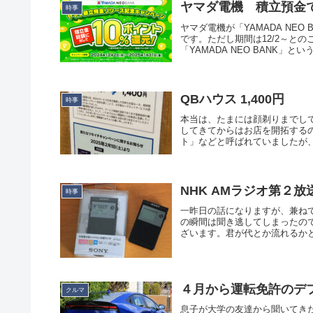
ヤマダ電機 積立預金で
時事
ヤマダ電機が「YAMADA NE
です。ただし期間は12/2～と
「YAMADA NEO BANK」という.
QBハウス 1,400円
時事
本当は、たまには顔剃りまでし
してきてからはお店を開拓する
ト」などと呼ばれていましたが、値
NHK AMラジオ第２放
時事
一昨日の話になりますが、兼ね
の瞬間は聞き逃してしまったので
ざいます。君が代とか流れるかと
４月から運転免許のデフ
クルマ
息子が大学の友達から聞いてきた