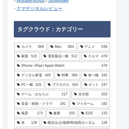
-
Woodenships
/
Slowpoke
-
クマデジタルレビュー
タグクラウド：カテゴリー
カメラ
989
Mac
884
アニメ
539
家庭
515
電気製品一般
512
クルマ
479
iPhone / iPad / Apple Watch
479
デジタル家電
405
時事
380
食べ物
345
PC一般
326
プラモデル
304
ネット
247
ゲーム・おもちゃ
217
未分類
203
音楽・映画・ドラマ
191
マイホーム
182
風景
173
健康
155
EOS
133
本
128
横浜/お台場/静岡/福岡ガンダム
126