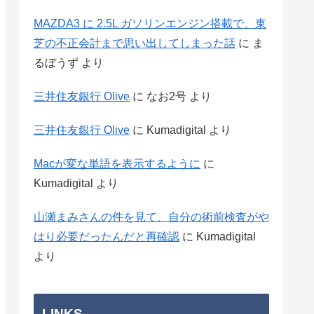
MAZDA3 に 2.5L ガソリンエンジン搭載で、東
芝の不正会計まで思い出してしまった話
に
ま
るぼうず
より
三井住友銀行 Olive
に
なお2号
より
三井住友銀行 Olive
に
Kumadigital
より
Macが変な単語を表示するように
に
Kumadigital
より
山瀬まみさんの件を見て、自分の術前検査がや
はり必要だったんだと再確認
に
Kumadigital
より
LINKS