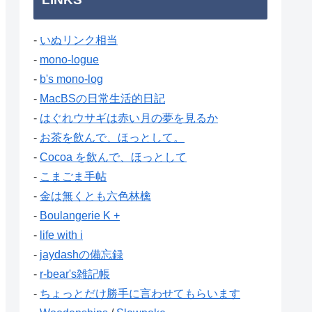
-
いぬリンク相当
-
mono-logue
-
b's mono-log
-
MacBSの日常生活的日記
-
はぐれウサギは赤い月の夢を見るか
-
お茶を飲んで、ほっとして。
-
Cocoa を飲んで、ほっとして
-
こまごま手帖
-
金は無くとも六色林檎
-
Boulangerie K +
-
life with i
-
jaydashの備忘録
-
r-bear's雑記帳
-
ちょっとだけ勝手に言わせてもらいます