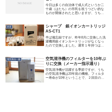
今日は多くの自治体で成人式というか二
十歳（はたち）の市民を祝うつどい的な
ものが開催されたと思いますが、うちも
息子が今年二十歳なので参加してきまし
た。（以下、簡略化のため「成人式」と
書きます。）当初、式典へ参加するつも
シャープ 銀イオンカートリッジ
家庭
りがない、みたいなことを...
AS-CT1
半ば備忘録ですが、昨年8月に交換した洗
濯機用銀イオンカートリッジがなくなっ
たので交換しました。通常１年持つはず
ですが、10ヶ月でした。というのも、我
が家では洗濯は週13回（週１回くらいは
１日１回ですみ、あとは１日２回）くら
空気清浄機のフィルターを10年ぶ
電気製品一般
いが平均なので、水...
りに交換（メーカー指示通り）
空気清浄機が活躍する季節ですが、うち
の空気清浄機は20年前の機種。フィルタ
ー寿命が10年ということで、２回目のフ
ィルター交換を行いました。１回目の交
換フィルターはサービス品で付属してい
たので、単体で購入したのは今回が初。
Panasonic ...