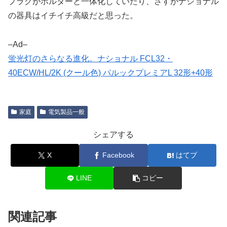
プラグがホルダーと一体化していたり、さすがナショナル
の器具はイチイチ高級だと思った。
–Ad–
蛍光灯のさらなる進化。ナショナル FCL32・
40ECW/HL/2K (クール色) パルックプレミアL 32形+40形
家庭
電気製品一般
シェアする
X
Facebook
はてブ
LINE
コピー
関連記事