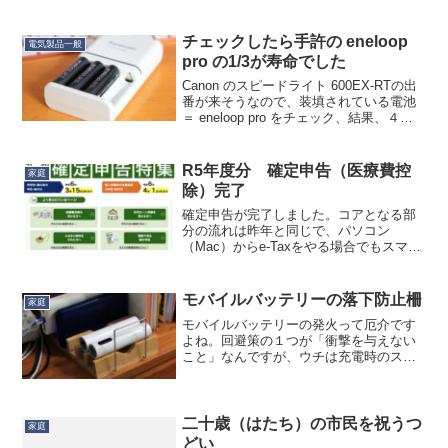
チェックしたら手許の eneloop
電気製品一般
pro の1/3が寿命でした
Canon のスピードライト 600EX-RTの出
番が来そうなので、装填されている電池
＝ eneloop pro をチェック、結果、４本
中１本が充電前のチェックでエラーにな
りました。もう手元の eneloop pro も寿
命を迎える頃か…と...
R5年度分 確定申告（医療費控
家庭
除）完了
確定申告が完了しました。コアとなる部
分の流れは昨年と同じで、パソコン
（Mac）からe-Taxをやる場合でもスマホ
をマイナンバーカードリーダーとして使
えるのはなかなかグッド。ですがそこま
でに行く動線が昨年よりゴチャゴチャし
モバイルバッテリーの落下防止柵
家庭
てしまい、肝心の医療...
モバイルバッテリーの発火って厄介です
よね。回避策の１つが「衝撃を与えない
こと」なんですが、ウチは充電時のスマ
ホ置き場にモバイルバッテリーも一緒に
置いてあることが多くて、それがちょく
ちょく床に落ちるんですね。よろしくな
いなぁと思いまして、ダイ...
二十歳（はたち）の市民を祝うつ
家庭
どい