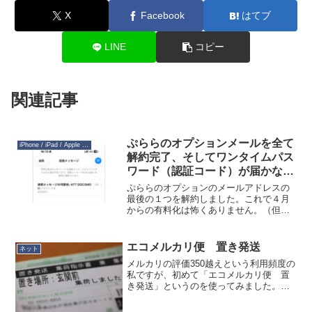
X
Facebook
はてブ
LINE
コピー
関連記事
ぷららのオプションメールを全て
iPhone / iPad / Apple Watch
解約完了、そしてワンタイムパス
ワード（認証コード）が届かない
問題が解決
ぷららのオプションのメールアドレスの
最後の１つを解約しました。これで４月
からの有料化は怖くありません。（但し
妻のアドレスが１つ残っていますが。）
SPAM対応で１文字ずつ時々変化させて
きたアドレスですが、最初に契約したの
エコメルカリ便 置き発送
ネット
は2001年、結婚した...
メルカリの評価350越えという利用頻度の
私ですが、初めて「エコメルカリ便 置
き発送」というのを使ってみました。私
の地域だと一般の「エコメルカリ便」と
同じ「SBS即配サポート株式会社」によ