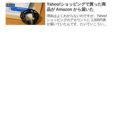
きをしないとキャンセルになるようで
Yahoo!ショッピングで買った商
ネット
す。この変更によりよ...
品が Amazon から届いた
理由はよくわからないのですが、Yahoo!
ショッピングのアカウントに 1,000円券
が届いていたんです。たいていこういう
のって「10,000円以上で利用可能」とか
だったりするのですが、この金券にはそ
のような制限はなく、普通に 1,000円の...