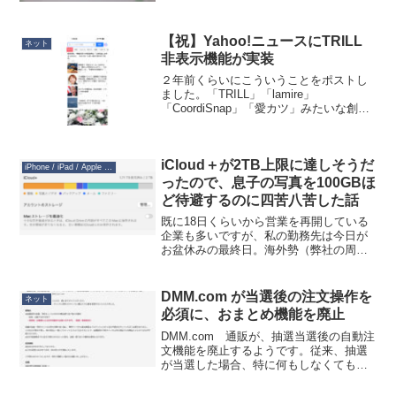
る運用なのですが、コンビニや所定の場
所に荷物を出すので...
【祝】Yahoo!ニュースにTRILL
ネット
非表示機能が実装
２年前くらいにこういうことをポストし
ました。「TRILL」「lamire」
「CoordiSnap」「愛カツ」みたいな創作
文メディア、ヤフーニュースから退場し
てくれないかな。なんならこれらの会社
の記事のブロッカーが欲しいくらい。—
iCloud＋が2TB上限に達しそうだ
クマデジ ...
iPhone / iPad / Apple Watch
ったので、息子の写真を100GBほ
ど待避するのに四苦八苦した話
既に18日くらいから営業を再開している
企業も多いですが、私の勤務先は今日が
お盆休みの最終日。海外勢（弊社の周
り）にもJapanese Obon Holidayで通じる
のが嬉しいですね（笑。こうやって文化
の相互理解が進むのはいいことだと思い
DMM.com が当選後の注文操作を
ネット
ま...
必須に、おまとめ機能を廃止
DMM.com 通販が、抽選当選後の自動注
文機能を廃止するようです。従来、抽選
が当選した場合、特に何もしなくても注
文済みステータスに移行しましたが、こ
れからは当選通知の３日以内に注文手続