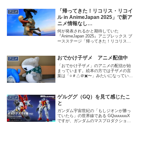
頃、アニメ関係は「一番高いの買っとけ
ばいいんだろ」という雑な判断基準で動
「帰ってきた！リコリス・リコイ
アニメ
いてたんですよね...
ル in AnimeJapan 2025」で新ア
ニメ情報なし…
何が発表されるかと期待していた
『AnimeJapan 2025』アニプレックス ブ
ースステージ「帰ってきた！リコリス・
リコイル in AnimeJapan 2025」ですが…
特に何もアニメ関係の新作は発表され
ず…。製作中とアナウンスされてい...
おでかけ子ザメ アニメ配信中
アニメ
「おでかけ子ザメ」のアニメの配信が始
まっています。絵本の方では子ザメの言
葉は「○＃△＠✖️〜」みたいになっていま
したが、これもアニメでしっかり再現。
マジか。そして激萌え。「パーイーン」
「オイチー」だけは人間語なんですね
（笑。いまこういう、誰...
ゲルググ（GQ）を見て感じたこ
アニメ
と
ガンダム宇宙世紀の「もしジオンが勝っ
ていたら」の世界線である GQuuuuuuX
ですが、ガンダムのマスプロダクション
モデルがジムではなくゲルググであるこ
とが驚きを持って迎え入れたのが先週放
映の第四話。もっともゲルググもさるこ
とながら、ゲル...