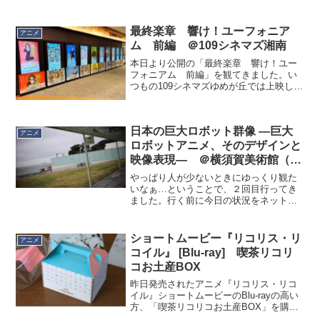
最終楽章 響け！ユーフォニア
アニメ
ム 前編 ＠109シネマズ湘南
本日より公開の「最終楽章 響け！ユー
フォニアム 前編」を観てきました。い
つもの109シネマズゆめが丘では上映して
いないので、109シネマズ湘南へ。妻に興
味があるか聞いてみたら「ある」という
ので仕事帰りに一緒にペア割で。すっか
日本の巨大ロボット群像 ―巨大
り記憶が飛んでた...
アニメ
ロボットアニメ、そのデザインと
映像表現― ＠横須賀美術館（２
回目）
やっぱり人が少ないときにゆっくり観た
いなぁ…ということで、２回目行ってき
ました。行く前に今日の状況をネットで
確認したところ「日本の巨大ロボット群
像」特別対談 宮武一貴（スタジオぬ
え）× 石渡マコト（ニトロプラス）2024
ショートムービー『リコリス・リ
アニメ
年2月23日 (金)...
コイル』 [Blu-ray] 喫茶リコリ
コお土産BOX
昨日発売されたアニメ『リコリス・リコ
イル』ショートムービーのBlu-rayの高い
方、「喫茶リコリコお土産BOX」を購入
しました。なんかこれを予約していた