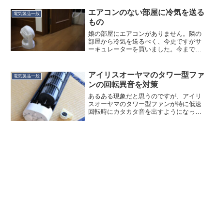
後勤務地が変わって使わなくなり、行方
不明に…。ないならないでなんとかやっ
エアコンのない部屋に冷気を送る
電気製品一般
ていたのですが、やは...
もの
娘の部屋にエアコンがありません。隣の
部屋から冷気を送るべく、今更ですがサ
ーキュレーターを買いました。今まで扇
風機（５台ある）をやりくりして代用し
ていましたが、どうにも足りなくなりも
う１台扇風機を…いやしかし４人住みの
アイリスオーヤマのタワー型ファ
電気製品一般
家で扇風機６台は異常だろ...
ンの回転異音を対策
あるある現象だと思うのですが、アイリ
スオーヤマのタワー型ファンが特に低速
回転時にカタカタ音を出すようになった
のでバラしてみました。音の発生源はフ
ァンの上部の軸受け（外した部品、右
下）だということはすぐ分かったのです
が、ゴムブッシュであるだけ...