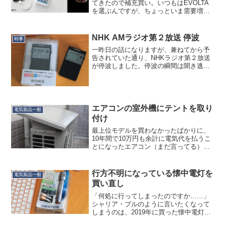
てきたので補充買い。いつもはEVOLTA
を選ぶんですが、ちょっといま需要増で
高くなってるようで、日和って Amazon
Basics を選択。まぁそれはいいんです
が。ふと思い出して、Panasonic っ...
NHK AMラジオ第２放送 停波
時事
一昨日の話になりますが、兼ねてから予
告されていた通り、NHKラジオ第２放送
が停波しました。停波の瞬間は聞き逃し
てしまったのですが、YouTubeに多くの
方がアップしてくれています。ありがと
うございます。君が代とか流れるかと思
いましたが、最後...
エアコンの室外機にテントを取り
電気製品一般
付け
最上位モデルを買わなかったばかりに、
10年間で10万円も余計に電気代を払うこ
とになったエアコン（まだ言ってる）で
すが、日よけを付けると電気代が節約に
なるって言うじゃないですか。どうか
な、と思ったんですけど、メーカー純正
行方不明になっている懐中電灯を
電気製品一般
で日よけが出ているなら...
買い直し
「何処に行ってしまったのですか……」
シャリア・ブルのように言いたくなって
しまうのは、2019年に買った懐中電灯。
当時通勤に使っていたものですが、その