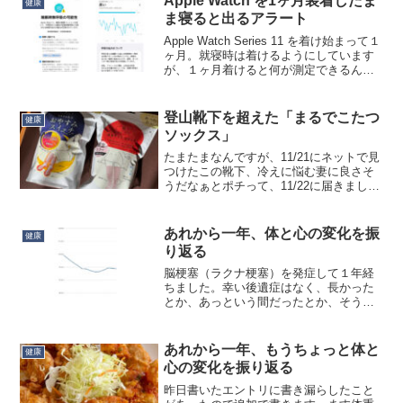
Apple Watch を1ヶ月装着したま
健康
ま寝ると出るアラート
Apple Watch Series 11 を着け始まって１
ヶ月。就寝時は着けるようにしています
が、１ヶ月着けると何が測定できるんで
したっけ。とりあえず今朝出たのは、こ
のアラート：…うん、知ってたよ。妻に
「息止まってるよ」って言われてた
登山靴下を超えた「まるでこたつ
健康
し。...
ソックス」
たまたまなんですが、11/21にネットで見
つけたこの靴下、冷えに悩む妻に良さそ
うだなぁとポチって、11/22に届きまし
た。「いい夫婦の日」のプレゼントって
ことにしました。製造元はオカモト。あ
のオカモトか？と思ったら、別のオカモ
あれから一年、体と心の変化を振
健康
トでした。どの...
り返る
脳梗塞（ラクナ梗塞）を発症して１年経
ちました。幸い後遺症はなく、長かった
とか、あっという間だったとか、そうい
った感想も特にないのですが、気の持ち
よう…というか、人生への向き合い方が
変わったなぁという気はします。ただそ
あれから一年、もうちょっと体と
健康
の間に娘の就職もあったの...
心の変化を振り返る
昨日書いたエントリに書き漏らしたこと