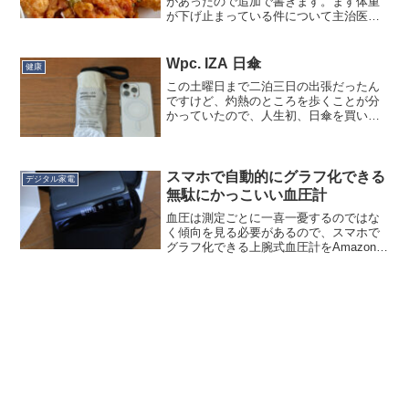
があったので追加で書きます。ます体重
が下げ止まっている件について主治医は
どう考えているか。脳梗塞については特
に経過観察はなくて、主治医というのは
以前から定期的に診てもらっている生活
Wpc. IZA 日傘
健康
習慣病の主治医なのですが...
この土曜日まで二泊三日の出張だったん
ですけど、灼熱のところを歩くことが分
かっていたので、人生初、日傘を買いま
した。とはいえ私は夏場は普段、車で移
動することが前提で、車で行けないなら
行かなくてもいいか、と思うくらい車依
存です。ですが、出張とか...
スマホで自動的にグラフ化できる
デジタル家電
無駄にかっこいい血圧計
血圧は測定ごとに一喜一憂するのではな
く傾向を見る必要があるので、スマホで
グラフ化できる上腕式血圧計をAmazonプ
ライムセールで買いました。オムロンの
HEM-7600T ですが、類似品の HCR-
7608T2 とは販路違い品のようです。ま...