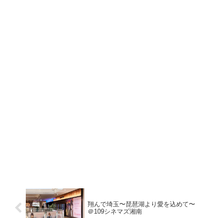
翔んで埼玉〜琵琶湖より愛を込めて〜
＠109シネマズ湘南