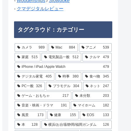
-
Woodenships
/
Slowpoke
-
クマデジタルレビュー
タグクラウド：カテゴリー
カメラ
989
Mac
884
アニメ
539
家庭
515
電気製品一般
512
クルマ
479
iPhone / iPad / Apple Watch
479
デジタル家電
405
時事
380
食べ物
345
PC一般
326
プラモデル
304
ネット
247
ゲーム・おもちゃ
217
未分類
203
音楽・映画・ドラマ
191
マイホーム
182
風景
173
健康
155
EOS
133
本
128
横浜/お台場/静岡/福岡ガンダム
126