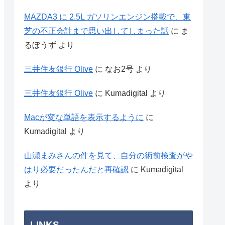
MAZDA3 に 2.5L ガソリンエンジン搭載で、東
芝の不正会計まで思い出してしまった話
に
ま
るぼうず
より
三井住友銀行 Olive
に
なお2号
より
三井住友銀行 Olive
に
Kumadigital
より
Macが変な単語を表示するように
に
Kumadigital
より
山瀬まみさんの件を見て、自分の術前検査がや
はり必要だったんだと再確認
に
Kumadigital
より
LINKS