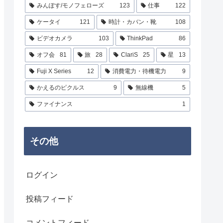
みんぽす/モノフェローズ
123
仕事
122
ケータイ
121
時計・カバン・靴
108
ビデオカメラ
103
ThinkPad
86
オフ会
81
旅
28
ClariS
25
星
13
Fuji X Series
12
消費電力・待機電力
9
かえるのピクルス
9
無線機
5
ファイナンス
1
その他
ログイン
投稿フィード
コメントフィード