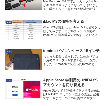
MacBook Air M4 ですが、カーソル↓キー
がキコキコ言うようになってしまいまし
て…暖かくなってきたので部材が膨張し
て音が出るようになってしまったのでし
ょうか…。買ったばかりなのでジーニア
スバーに持ち込んでもいいのですが、新
iMac M3の価格を考える
Mac
しいMa...
iMac M3が出ました。iMac M1と価格を比
較してみます。モデルチェンジ直前の
iMac M1と同等構成で比較すると+32,000
円のアップ。発売当初と比較すると実に
107,800円のアップです。円安傾向が反映
されているとはいえ、辛い値...
tomtoc パソコンケース 15インチ
Mac
ちょっと必要に迫られて、15inchパソコ
ン用のスリーブ（写真青いほう）を買い
ました。Amazonで見繕ったtomtocとい
うブランドの製品。写真黒い方の Incase
(Incase 13インチ City Sleeve for
MacBo...
Apple Store 学割用のUNiDAYS
Mac
アカウントを切り替える
Apple Store で学割価格で購入するために
はUNiDAYSアカウントによる認証が必要
です。今まで上の子の名義のアカウント
を使っていましたが、今月卒業するの
で、下の子のアカウントを新規登録しま