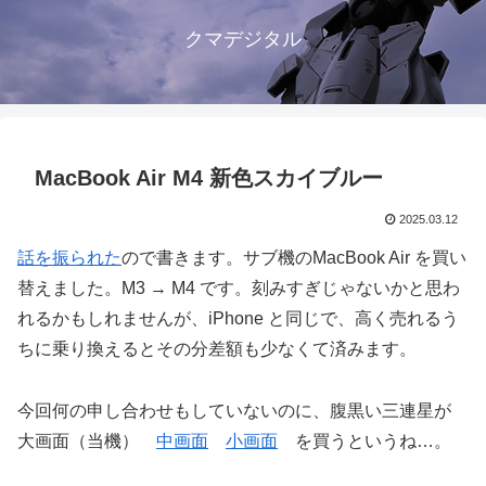
クマデジタル
MacBook Air M4 新色スカイブルー
2025.03.12
話を
振られた
ので書きます。サブ機のMacBook Air を買い
替えました。M3 → M4 です。刻みすぎじゃないかと思わ
れるかもしれませんが、iPhone と同じで、高く売れるう
ちに乗り換えるとその分差額も少なくて済みます。
今回何の申し合わせもしていないのに、腹黒い三連星が
大画面（当機）
中画面
小画面
を買うというね…。