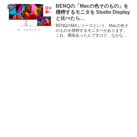
した。ちょうど上の子のアカウントも認
BENQの「Macの色そのもの」を
Mac
証の有...
標榜するモニタを Studio Display
と比べたら…
BENQのMAシリーズという、Macの色そ
のものを標榜するモニターがあります。
これ、興味あったんですけど、なかなか
店頭で見かける機会がなく…と思ってい
たら、普通にヨドバシに並んでいまし
た。ヨドバシ横浜の2Fにあって、その画
質を瞼に焼き付けた...