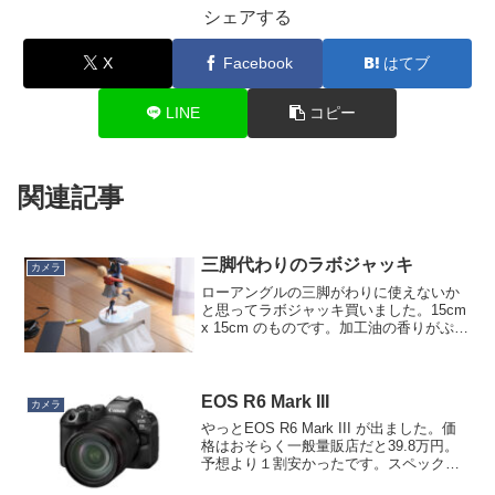
シェアする
X
Facebook
はてブ
LINE
コピー
関連記事
三脚代わりのラボジャッキ
カメラ
ローアングルの三脚がわりに使えないか
と思ってラボジャッキ買いました。15cm
x 15cm のものです。加工油の香りがぷん
ぷんしますし、ちょっと触っただけで油
の臭いが手につきます。くっさー。アル
コールや重曹水溶液で拭いてみたとこ
ろ、９割がた...
EOS R6 Mark III
カメラ
やっとEOS R6 Mark III が出ました。価
格はおそらく一般量販店だと39.8万円。
予想より１割安かったです。スペックは
画素アップ以外は驚くほど変わっておら