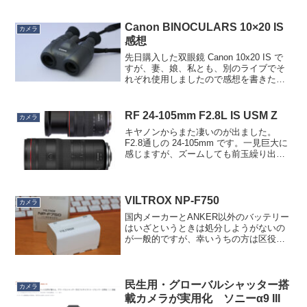
ず（でもボディ外装はこれでも一新され
ている）、裏を返せば R6 Mark I...
Canon BINOCULARS 10×20 IS
カメラ
感想
先日購入した双眼鏡 Canon 10x20 IS で
すが、妻、娘、私とも、別のライブでそ
れぞれ使用しましたので感想を書きたい
と思います。娘（横浜アリーナ 制作開
放席）立体感がすごい。3Dテレビを観て
いるよう。従来のもの（8x25 IS）より...
RF 24-105mm F2.8L IS USM Z
カメラ
キヤノンからまた凄いのが出ました。
F2.8通しの 24-105mm です。一見巨大に
感じますが、ズームしても前玉繰り出し
がないようなので、一番伸ばした状態で
の比較が良いのではないかと思い、並べ
てみました。RFレンズ初の絞りリング
や、三脚座、...
VILTROX NP-F750
カメラ
国内メーカーとANKER以外のバッテリー
はいざというときは処分しようがないの
が一般的ですが、幸いうちの方は区役所
で引き取ってくれる見込みなのでLEDラ
イトの追加電源用に VILTROX NP-F750
を買いました。前回買ったSuntech...
民生用・グローバルシャッター搭
カメラ
載カメラが実用化 ソニーα9 III