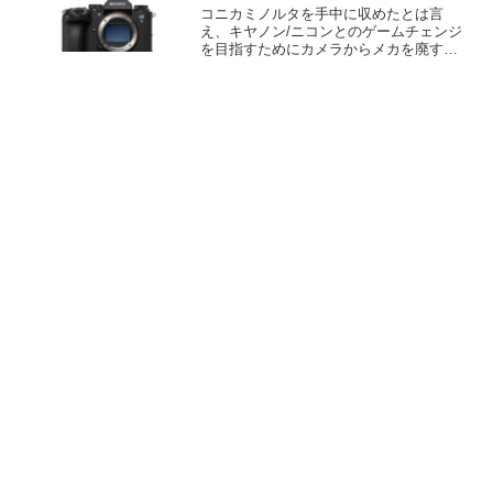
コニカミノルタを手中に収めたとは言
え、キヤノン/ニコンとのゲームチェンジ
を目指すためにカメラからメカを廃する
ことに熱心だったソニーから、一つの到
達点となるカメラ「α9 III」が出ました。
民生用のレンズ交換式デジタルカメラと
して初の「グロー...