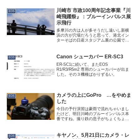
mark IIが最初から実装...
川崎市 市政100周年記念事業『川
EOS
崎飛躍祭』：ブルーインパルス展
示飛行
多摩川の方は人が多そうだし遠いし新横
浜の方が穴場だろうと思って、港北イン
ターそばの日産スタジアム裏の公園でス
タンバイしていました。正午まで実施す
るかどうか発表されなくて気を揉みまし
たが、正午過ぎからいい感じに晴れてき
Canon シューカバー ER-SC3
EOS
ました。都市部の展示飛行...
ER-SC1に続いて、またEOS
R1/R3/R5m2 専用のシューカバーが出ま
した。その３機種ばかりずるい。
カメラの上にGoPro …をやめま
EOS
した
今日の予行演習は豪雨で流れちゃいまし
たけど、明日川崎のブルーインパルス本
番ですね。撮り鉄の息子がちょくちょく
やっている「カメラのアクセサリーシュ
ーにiPhoneを載せる」というのをやって
みようかと思いまして、まぁ私は高くて
キヤノン、5月21日にカメラ・レ
EOS
落としたときのダメ...