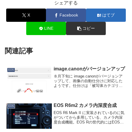
シェアする
X
Facebook
はてブ
LINE
コピー
関連記事
image.canonがバージョンアップ
EOS
８月下旬に image.canonがバージョンア
ップして、画像の自動仕分けに対応した
ようです。仕分けは「被写体カテゴリ」
や「ブレ・露出度」など、コンテンツの
中身を解析して分類するものですが、単
純にExif情報からカメラの機種別に分け
ることも...
EOS R6m2 カメラ内深度合成
EOS
EOS R6 Mark II に実装されているのに気
がついてから多用している、カメラ内深
度合成機能。EOS Rの世代的にはEOS
R7で初めて実装されて、以降、EOS R3
がバージョンアップで実装、EOS R6