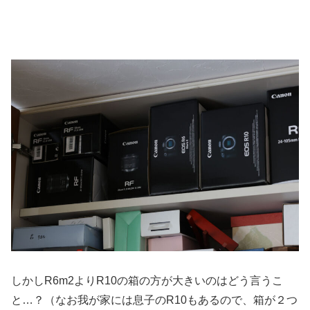
しかしR6m2よりR10の箱の方が大きいのはどう言うこ
と…？（なお我が家には息子のR10もあるので、箱が２つ