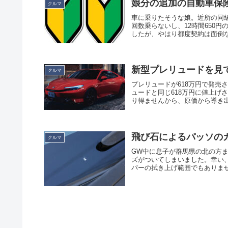
娘分の追加の自動車保
クルマ
車に乗りたそうな娘。近所の同
回数乗らないし、12時間650
したが、やはり都度契約は面倒な
新型プレリュードを見
クルマ
プレリュードが618万円で発売さ
ュードと同じ618万円に値上げ
り得ませんから、原価から導き出し
飛び石によるパッソの
クルマ
GW中に息子が群馬県の北の方
ズがついてしまいました。幸い
パーの拭き上げ範囲でもありませ