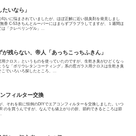
したいなら」
の匂いに悩まされていましたが、ほぼ正解に近い脱臭剤を発見しまし
 無香 C-53きちんとルーバーにはまらずブラブラしてますが、１週間ほ
は「クレベリンゲル」...
ずが残らない、帝人「あっちこっちふきん」
窓用クロス」というものを使っていたのですが、生乾き臭がひどくなっ
ような「ポリウレタンコーティング」系の窓ガラス用クロスは生乾き臭
こでいろいろ探したところ、...
コンフィルター交換
が、それを前に恒例のDIYでエアコンフィルターを交換しました。いつ
ILTER のを買うんですが、なんでも値上がりの折、節約できるところは節
.