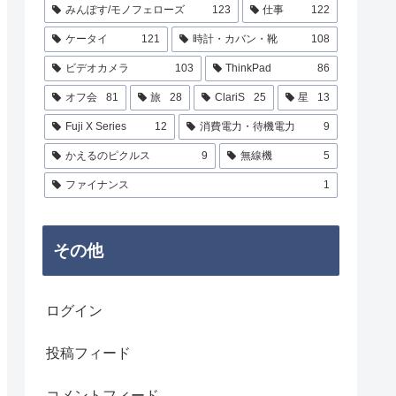
みんぽす/モノフェローズ
123
仕事
122
ケータイ
121
時計・カバン・靴
108
ビデオカメラ
103
ThinkPad
86
オフ会
81
旅
28
ClariS
25
星
13
Fuji X Series
12
消費電力・待機電力
9
かえるのピクルス
9
無線機
5
ファイナンス
1
その他
ログイン
投稿フィード
コメントフィード