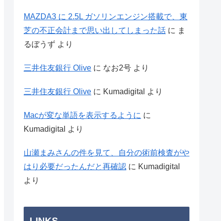
MAZDA3 に 2.5L ガソリンエンジン搭載で、東
芝の不正会計まで思い出してしまった話
に
ま
るぼうず
より
三井住友銀行 Olive
に
なお2号
より
三井住友銀行 Olive
に
Kumadigital
より
Macが変な単語を表示するように
に
Kumadigital
より
山瀬まみさんの件を見て、自分の術前検査がや
はり必要だったんだと再確認
に
Kumadigital
より
LINKS