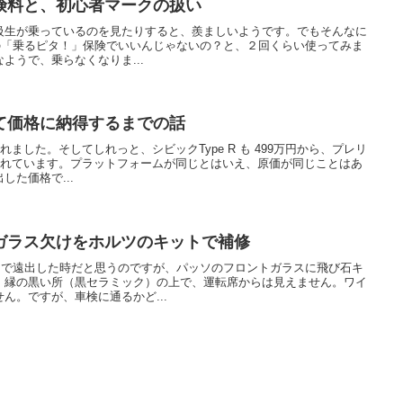
険料と、初心者マークの扱い
級生が乗っているのを見たりすると、羨ましいようです。でもそんなに
円の「乗るピタ！」保険でいいんじゃないの？と、２回くらい使ってみま
ようで、乗らなくなりま...
て価格に納得するまでの話
れました。そしてしれっと、シビックType R も 499万円から、プレリ
されています。プラットフォームが同じとはいえ、原価が同じことはあ
た価格で...
ガラス欠けをホルツのキットで補修
まで遠出した時だと思うのですが、パッソのフロントガラスに飛び石キ
、縁の黒い所（黒セラミック）の上で、運転席からは見えません。ワイ
ん。ですが、車検に通るかど...