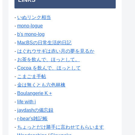
-
いぬリンク相当
-
mono-logue
-
b's mono-log
-
MacBSの日常生活的日記
-
はぐれウサギは赤い月の夢を見るか
-
お茶を飲んで、ほっとして。
-
Cocoa を飲んで、ほっとして
-
こまごま手帖
-
金は無くとも六色林檎
-
Boulangerie K +
-
life with i
-
jaydashの備忘録
-
r-bear's雑記帳
-
ちょっとだけ勝手に言わせてもらいます