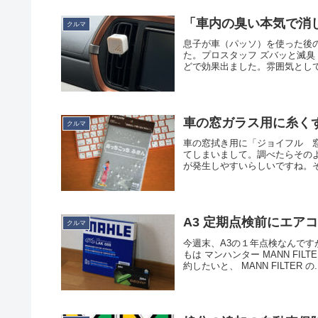
「車内の臭い本気で消
クルマ
息子が車（パッソ）を使った後
た。プロスタッフ ズバッと滅臭
どで効果出ました。雰囲気として
車の窓ガラス用に糸く
クルマ
車の窓拭き用に「ジョイフル 
てしまいまして。調べたらその
が発生しやすいらしいですね。そ
A3 定期点検前にエア
クルマ
今週末、A3の１年点検なんです
もは マンハンター MANN F
約したいと、 MANN FILTER の..