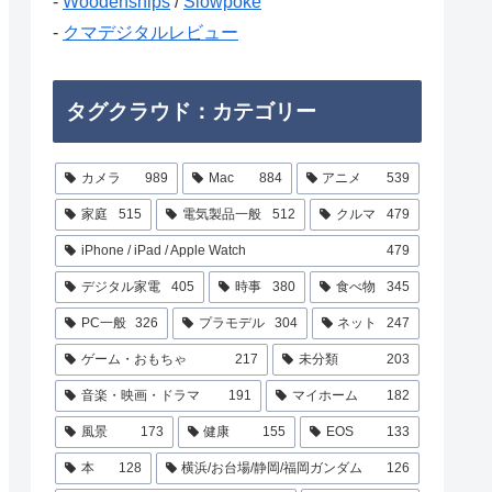
-
Woodenships
/
Slowpoke
-
クマデジタルレビュー
タグクラウド：カテゴリー
カメラ
989
Mac
884
アニメ
539
家庭
515
電気製品一般
512
クルマ
479
iPhone / iPad / Apple Watch
479
デジタル家電
405
時事
380
食べ物
345
PC一般
326
プラモデル
304
ネット
247
ゲーム・おもちゃ
217
未分類
203
音楽・映画・ドラマ
191
マイホーム
182
風景
173
健康
155
EOS
133
本
128
横浜/お台場/静岡/福岡ガンダム
126