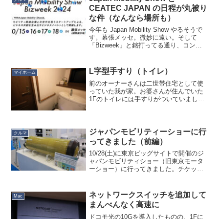
CEATEC JAPAN の日程が丸被り
な件（なんなら場所も）
今年も Japan Mobility Show やるそうで
す。幕張メッセ。微妙に遠い。そして
「Bizweek」と銘打ってる通り、コンシ
ューマーはお呼びではありません。さみ
しー。しかしこの日程、めちゃくちゃ既
視感あるなぁと思ったら、CEATE...
L字型手すり（トイレ）
マイホーム
前のオーナーさんは二世帯住宅として使
っていた我が家。お婆さんが住んでいた
1Fのトイレには手すりがついていました
が、若夫婦が住んでいた2Fのトイレには
手すりがありません。腰痛になるたびに
トイレに手すりが欲しいと思ってしまう
ので、ようやく付けま...
ジャパンモビリティーショーに行
クルマ
ってきました（前編）
10/28(土)に東京ビッグサイトで開催のジ
ャパンモビリティショー（旧東京モータ
ーショー）に行ってきました。チケット
は前売り2,700円、当日3,000円、アーリ
ーエントリー（通常より１時間早く9:00
に会場に入れる）3,500円とあるので...
ネットワークスイッチを追加して
Mac
まんべんなく高速に
ドコモ光の10Gを導入したものの、1Fに