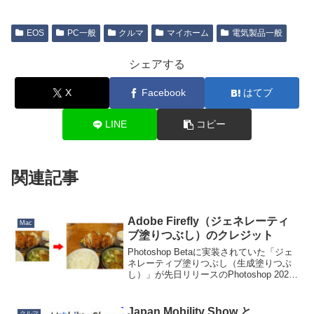
EOS
PC一般
クルマ
マイホーム
電気製品一般
シェアする
X
Facebook
はてブ
LINE
コピー
関連記事
Adobe Firefly（ジェネレーティ
Mac
ブ塗りつぶし）のクレジット
Photoshop Betaに実装されていた「ジェ
ネレーティブ塗りつぶし（生成塗りつぶ
し）」が先日リリースのPhotoshop 2024
よりついに正式版に投入。ないはずの画
角の外をAI推定で描いてくれるので、写
真を二次利用するケースなどでも...
Japan Mobility Show と
クルマ