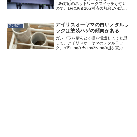
10G対応のネットワークスイッチがない
ので、1Fにある10G対応の無線LAN親機
と、2Fへの10G伝送を両立できずにモヤ
モヤしていました。そこでもう１つ、1F
にもネットワークスイッチを追加するこ
アイリスオーヤマの白いメタルラ
プラモデル
とにし...
ックは塗装ハゲの傾向がある
ガンプラを積んどく棚を増設しようと思
って、アイリスオーヤマのメタルラッ
ク、φ19mmの75cm×35cmの棚を買おう
としたところ、白塗装とメタリックでず
いぶん値段が違うことに気がつきまし
た。白塗装 CMM-7535TN…約1,500円メ
タリ...