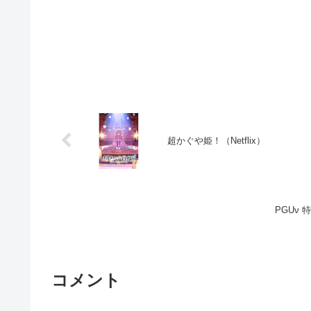
超かぐや姫！（Netflix）
PGUν
コメント