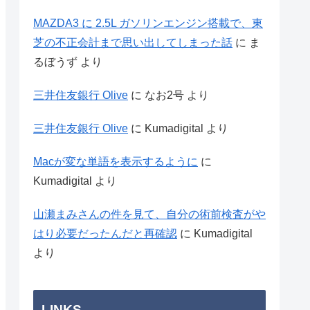
MAZDA3 に 2.5L ガソリンエンジン搭載で、東
芝の不正会計まで思い出してしまった話
に
ま
るぼうず
より
三井住友銀行 Olive
に
なお2号
より
三井住友銀行 Olive
に
Kumadigital
より
Macが変な単語を表示するように
に
Kumadigital
より
山瀬まみさんの件を見て、自分の術前検査がや
はり必要だったんだと再確認
に
Kumadigital
より
LINKS