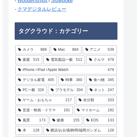
-
Woodenships
/
Slowpoke
-
クマデジタルレビュー
タグクラウド：カテゴリー
カメラ
989
Mac
884
アニメ
539
家庭
515
電気製品一般
512
クルマ
479
iPhone / iPad / Apple Watch
479
デジタル家電
405
時事
380
食べ物
345
PC一般
326
プラモデル
304
ネット
247
ゲーム・おもちゃ
217
未分類
203
音楽・映画・ドラマ
191
マイホーム
182
風景
173
健康
155
EOS
133
本
128
横浜/お台場/静岡/福岡ガンダム
126