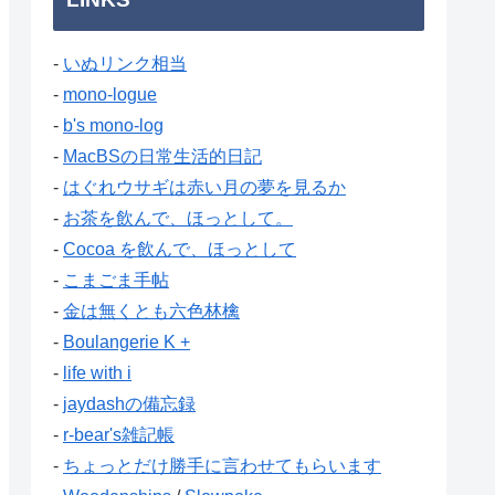
-
いぬリンク相当
-
mono-logue
-
b's mono-log
-
MacBSの日常生活的日記
-
はぐれウサギは赤い月の夢を見るか
-
お茶を飲んで、ほっとして。
-
Cocoa を飲んで、ほっとして
-
こまごま手帖
-
金は無くとも六色林檎
-
Boulangerie K +
-
life with i
-
jaydashの備忘録
-
r-bear's雑記帳
-
ちょっとだけ勝手に言わせてもらいます