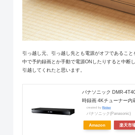
引っ越し元、引っ越し先とも電源がオフであること
中で予約録画とか手動で電源ONしたりすると中断し
引越してくれたと思います。
パナソニック DMR-4T
時録画 4Kチューナー内蔵
created by
Rinker
パナソニック(Panasonic)
Amazon
楽天市