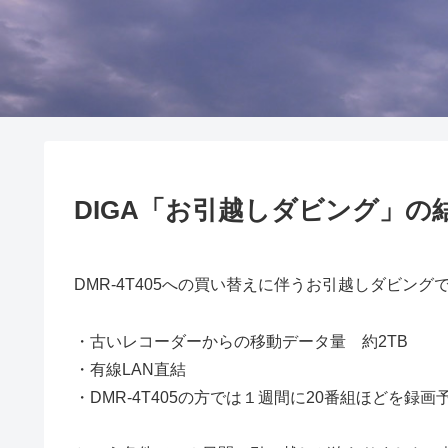
DIGA「お引越しダビング」の結
DMR-4T405への買い替えに伴うお引越しダビング
・古いレコーダーからの移動データ量 約2TB
・有線LAN直結
・DMR-4T405の方では１週間に20番組ほどを録画