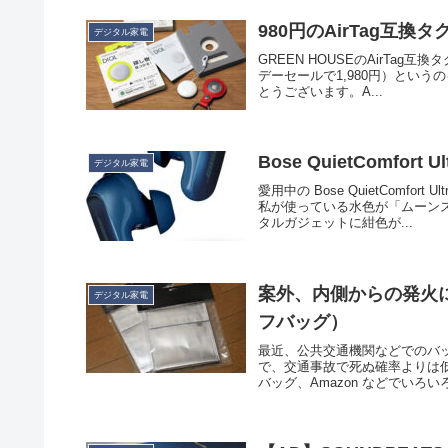
980円のAirTag互換タグ
デジタル家電
GREEN HOUSEのAirTag互
デーセールで1,980円）とい
とうございます。A...
Bose QuietComfor
デジタル家電
愛用中の Bose QuietComfo
私が使っている水色が「ムーン
タルガジェットに紺色が...
案外、内側からの発火に
デジタル家電
フバッグ）
最近、公共交通機関などでのバッ
で、交通事故で死ぬ確率よりは
バッグ、Amazon などでいろい