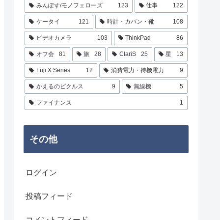
みんぽす/モノフェローズ
123
仕事
122
ケータイ
121
時計・カバン・靴
108
ビデオカメラ
103
ThinkPad
86
オフ会
81
旅
28
ClariS
25
星
13
Fuji X Series
12
消費電力・待機電力
9
かえるのピクルス
9
無線機
5
ファイナンス
1
その他
ログイン
投稿フィード
コメントフィード