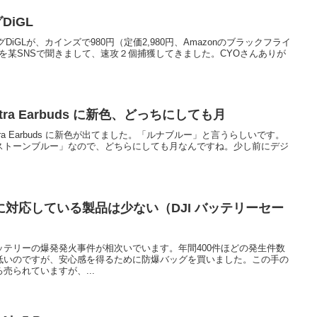
DiGL
換タグDiGLが、カインズで980円（定価2,980円、Amazonのブラックフライ
うのを某SNSで聞きまして、速攻２個捕獲してきました。CYOさんありが
t Ultra Earbuds に新色、どっちにしても月
rt Ultra Earbuds に新色が出てました。「ルナブルー」と言うらしいです。
ストーンブルー」なので、どちらにしても月なんですね。少し前にデジ
対応している製品は少ない（DJI バッテリーセー
テリーの爆発発火事件が相次いでいます。年間400件ほどの発生件数
低いのですが、安心感を得るために防爆バッグを買いました。この手の
ろ売られていますが、...