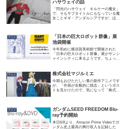
ハサウェイの話
「閃光のハサウェイ キルケーの魔女」
で、そもサブタイトルにもなっている魔
女ことギギ・アンダルシアですが、ほう
ぼうで脳を焼かれる人が続出。c.v.上田麗
奈さん、確かに魅力的な声質ではあるの
ですが、過去にギギ以外で何をやってい
「日本の巨大ロボット群像」展
たかと言われると…...
アニメ
池袋開催
今年初めに横須賀美術館で開催された
「日本の巨大ロボット群像」展がサンシ
ャインシティに来るようです。ちょっと
横須賀は遠くて諦めた方、いかがでしょ
うか。対象年齢は60歳が中心だと思いま
す。
株式会社マジルミエ
アニメ
今期もおびただしい量の新作アニメです
が、「作画が全般的に残念」というポス
トを見かけたので、気になって「株式会
社マジルミエ」を観てみました。うー
ん、普通に水準は超えてると思います
が…少なくとも「グレンダイザーU」より
は全然普通に見える。何が悪...
ガンダムSEED FREEDOM Blu-
アニメ
ray予約開始
本日6/8より、Amazon Prime Videoでガ
ンダム史上最高の興行収入を記録した