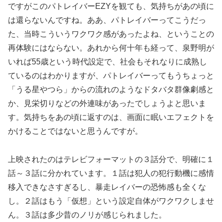
ですがこのパトレイバーEZYを観ても、気持ちがあの頃に
は還らないんですね。ああ、パトレイバーってこうだっ
た、当時こういうワクワク感があったよね、ということの
再体験にはならない。あれから何十年も経って、泉野明が
いれば55歳という時代設定で、社会もそれなりに成熟し
ているのはわかりますが、パトレイバーってもうちょっと
「うる星やつら」からの流れのようなドタバタ群像劇感と
か、見栄切りなどの外連味があったでしょうよと思いま
す。気持ちをあの頃に返すのは、画面に眠いエフェクトを
かけることではないと思うんですが。
上映されたのはテレビフォーマットの３話分で、明確に１
話～３話に分かれています。１話は犯人の犯行動機に感情
移入できなさすぎるし、暴走レイバーの恐怖感も全くな
し。２話はもう「仮想」という設定自体がワクワクしませ
ん。３話は多少昔のノリが感じられました。