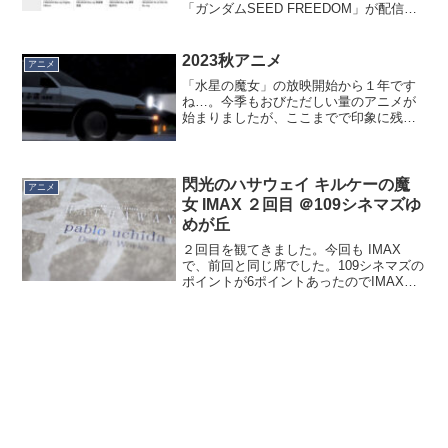
「ガンダムSEED FREEDOM」が配信開
始となりましたが、同時にBlu-
ray/DVD/4K UltraHD Blu-rayの予約が開始
されました...
2023秋アニメ
アニメ
「水星の魔女」の放映開始から１年です
ね…。今季もおびただしい量のアニメが
始まりましたが、ここまでで印象に残っ
た作品を紹介。「豚のレバーは加熱し
ろ」豚＝ CV. 松岡禎丞来ましたね、松岡
禎丞さんの変態アホキャラ。この豚に視
聴者を重ねているのは...
閃光のハサウェイ キルケーの魔
アニメ
女 IMAX ２回目 ＠109シネマズゆ
めが丘
２回目を観てきました。今回も IMAX
で、前回と同じ席でした。109シネマズの
ポイントが6ポイントあったのでIMAX加
算料700円で観られたのですが、昼間
（2,000円＋IMAX700円）でもレイトショ
ー（1,500円＋IMAX700円）...