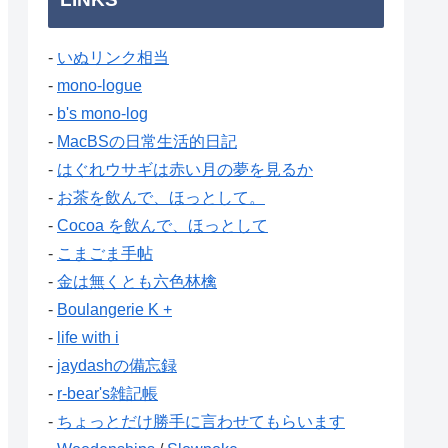
-
いぬリンク相当
-
mono-logue
-
b's mono-log
-
MacBSの日常生活的日記
-
はぐれウサギは赤い月の夢を見るか
-
お茶を飲んで、ほっとして。
-
Cocoa を飲んで、ほっとして
-
こまごま手帖
-
金は無くとも六色林檎
-
Boulangerie K +
-
life with i
-
jaydashの備忘録
-
r-bear's雑記帳
-
ちょっとだけ勝手に言わせてもらいます