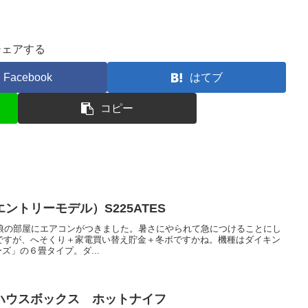
シェアする
Facebook
はてブ
コピー
ントリーモデル）S225ATES
、娘の部屋にエアコンがつきました。暑さにやられて急につけることにし
ですが、へそくり＋家電買い替え貯金＋冬ボですかね。機種はダイキン
ーズ」の６畳タイプ。ダ...
ハウスボックス ホットナイフ