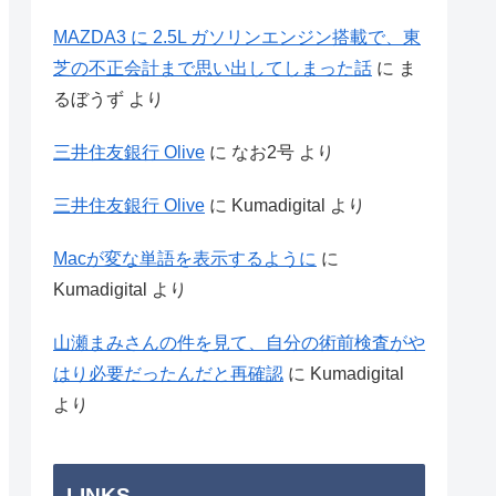
MAZDA3 に 2.5L ガソリンエンジン搭載で、東
芝の不正会計まで思い出してしまった話
に
ま
るぼうず
より
三井住友銀行 Olive
に
なお2号
より
三井住友銀行 Olive
に
Kumadigital
より
Macが変な単語を表示するように
に
Kumadigital
より
山瀬まみさんの件を見て、自分の術前検査がや
はり必要だったんだと再確認
に
Kumadigital
より
LINKS