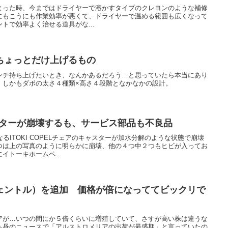
まった時、今まではドライヤーで溶かすタイプのクレヨンのような補修
にもこうにも作業効率が悪くて、ドライヤーで温める範囲も広くなって
トで効率よく治せる道具がな...
ちょっとだけ上げるもの
ンチ持ち上げたいとき、なんかあるだろう…と思っていたら本当にあり
。しかもダボの太さ４種類×高さ４段階となかなかの設計。
キャスターが崩壊するも、サービス部品も不良品
るITOKI COPELチェアのキャスターが加水分解のような状態で崩壊
つは上の写真のように明らかに崩壊、他の４つ中２つもヒビが入ってお
イトーキホームペ...
ェントル）を追加 価格が倍になっててビックリで
アが…いつの間にか５倍くらいに増殖していて、さすが高い株は違うな
ら昼のニュースで「アルストロメリアの出荷が最盛期」と言っていたの