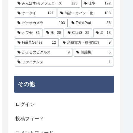
みんぽす/モノフェローズ
123
仕事
122
ケータイ
121
時計・カバン・靴
108
ビデオカメラ
103
ThinkPad
86
オフ会
81
旅
28
ClariS
25
星
13
Fuji X Series
12
消費電力・待機電力
9
かえるのピクルス
9
無線機
5
ファイナンス
1
その他
ログイン
投稿フィード
コメントフィード