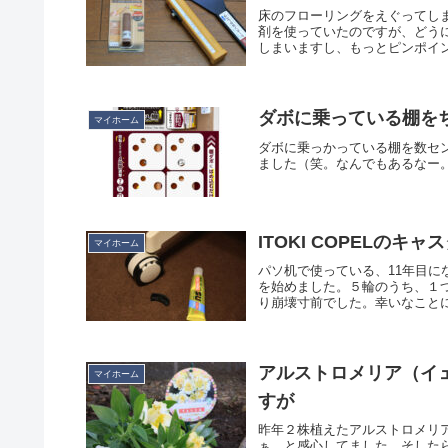
床のフローリングをえぐってし
剤を使っていたのですが、どう
しまいますし、もっとピンポイン
ダボに乗っている棚を
マイホーム
ダボに乗っかっている棚を数セ
ました（笑。なんでもあるなー
ITOKI COPELの
マイホーム
パソ机で使っている、11年目にな
を始めました。５輪のうち、１
り崩壊寸前でした。幸いなことに
アルストロメリア（イ
マイホーム
すが
昨年２株植えたアルストロメリ
ぁ…と感心してました。そした