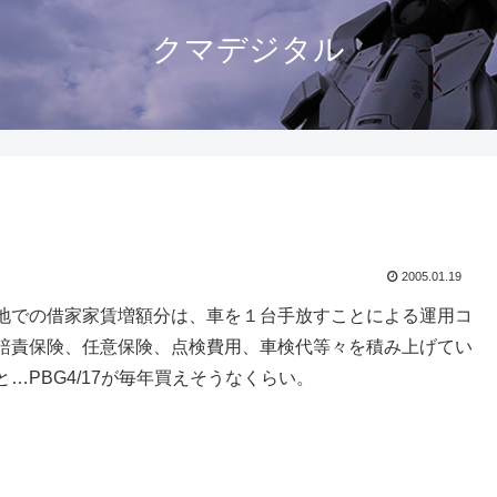
クマデジタル
2005.01.19
地での借家家賃増額分は、車を１台手放すことによる運用コ
賠責保険、任意保険、点検費用、車検代等々を積み上げてい
PBG4/17が毎年買えそうなくらい。