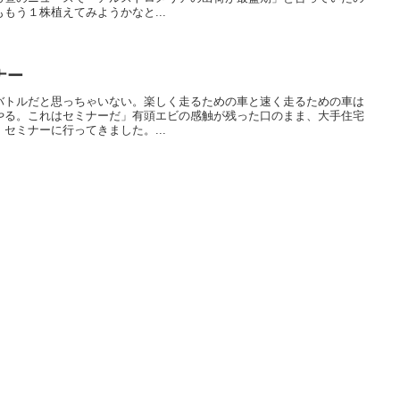
もう１株植えてみようかなと...
ナー
バトルだと思っちゃいない。楽しく走るための車と速く走るための車は
やる。これはセミナーだ」有頭エビの感触が残った口のまま、大手住宅
セミナーに行ってきました。...