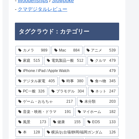
-
Woodenships
/
Slowpoke
-
クマデジタルレビュー
タグクラウド：カテゴリー
カメラ
989
Mac
884
アニメ
539
家庭
515
電気製品一般
512
クルマ
479
iPhone / iPad / Apple Watch
479
デジタル家電
405
時事
380
食べ物
345
PC一般
326
プラモデル
304
ネット
247
ゲーム・おもちゃ
217
未分類
203
音楽・映画・ドラマ
191
マイホーム
182
風景
173
健康
155
EOS
133
本
128
横浜/お台場/静岡/福岡ガンダム
126