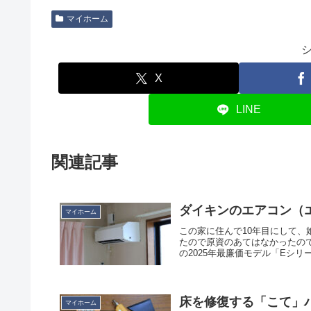
マイホーム
X
LINE
関連記事
ダイキンのエアコン（エ
マイホーム
この家に住んで10年目にして
たので原資のあてはなかったの
の2025年最廉価モデル「Eシリ
床を修復する「こて」
マイホーム