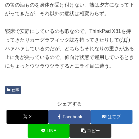
の筈の油ものを身体が受け付けない。熱は夕方になって下
がってきたが、それ以外の症状は相変わらず。
寝床で安静にしているのも暇なので、ThinkPad X31を持
ってきたりカーグラフィック誌を持ってきたりして(;´Д`)
ハァハァしているのだが、どちらもそれなりの重さがある
上に角が尖っているので、仰向け状態で運用しているとき
にちょっとウツラウツラするとエライ目に遭う。
仕事
シェアする
X
Facebook
はてブ
LINE
コピー