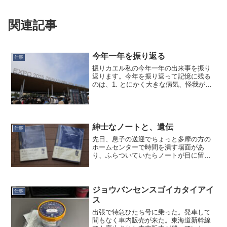
関連記事
今年一年を振り返る
仕事
振りカエル私の今年一年の出来事を振り
返ります。今年を振り返って記憶に残る
のは、1. とにかく大きな病気、怪我がな
かった2. 大阪万博に行った3. 娘が就職4.
推し活が充実5. BHCPDII （バンダイ新工
場）を見られた6. サラリーマン...
紳士なノートと、遺伝
仕事
先日、息子の送迎でちょっと多摩の方の
ホームセンターで時間を潰す場面があ
り、ふらついていたらノートが目に留ま
りまして、「ああそうそう、少し小ぶり
のノートが欲しかったんだ」ということ
を思い出し、買いました。下の写真の左
のものです。「紳士なノート...
ジョウバンセンスゴイカタイアイ
仕事
ス
出張で特急ひたち号に乗った。発車して
間もなく車内販売が来た。東海道新幹線