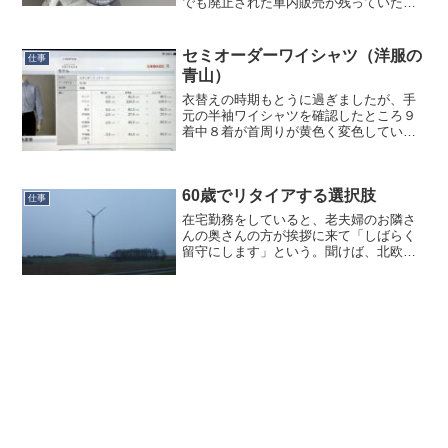
でも廃止された車内販売が残っていたこ
とに驚いたが、もっと驚いたのはシンカ
ンセンスゴイカタイアイスが売られてい
たことだ。新幹線でもグリーン車なら買
セミオーダーワイシャツ（洋服の
仕事
えると聞いたが、常磐線の...
青山）
衣替えの時期もとうに過ぎましたが、手
元の半袖ワイシャツを確認したところ９
着中８着が首周りが黄色く変色してい
て、ちょっと着ていくには恥ずかしいも
のになっていました。とはいえ、もう９
着も必要なく、残った１着プラスあと２
60歳でリタイアする選択肢
着くらいあればいいか、とい...
仕事
在宅勤務をしていると、老夫婦のお隣さ
んの奥さんの方が挨拶に来て「しばらく
留守にします」という。聞けば、北欧に
10日間ほど夫婦で旅行に行くのだとい
う。この寒いのにですか？と訝しがった
が、「オーロラを見に行くんです」と聞
いて納得した。…という話...