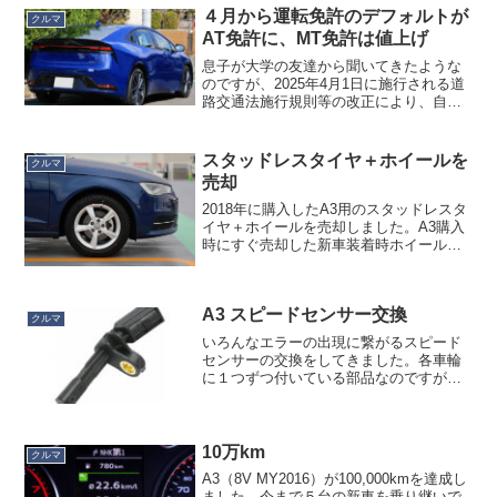
れず腰痛になったのですが、ちょっと今
４月から運転免許のデフォルトが
クルマ
までとモードが違い、左足...
AT免許に、MT免許は値上げ
息子が大学の友達から聞いてきたような
のですが、2025年4月1日に施行される道
路交通法施行規則等の改正により、自動
車運転免許のデフォルトがAT免許にな
り、MT免許を取得するための費用が今よ
りかなり高額になる見込みとのこと。MT
スタッドレスタイヤ＋ホイールを
クルマ
免許を取る人で...
売却
2018年に購入したA3用のスタッドレスタ
イヤ＋ホイールを売却しました。A3購入
時にすぐ売却した新車装着時ホイールは
１本500円でしか売れなかったので（あの
頃メルカリがあったらもっと高く売れた
はず）警戒していましたが、今回は４本
A3 スピードセンサー交換
で５千円の収...
クルマ
いろんなエラーの出現に繋がるスピード
センサーの交換をしてきました。各車輪
に１つずつ付いている部品なのですが、
ディスクブレーキローターより内側につ
いており、ある程度の高さまでジャッキ
アップが必要なことと、しかもネジが固
着していたりして若干危な...
10万km
クルマ
A3（8V MY2016）が100,000kmを達成し
ました。今まで５台の新車を乗り継いで