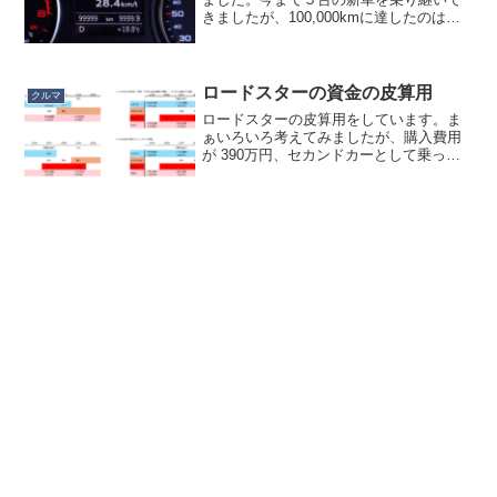
きましたが、100,000kmに達したのは初
めてです。シビックフェリオ（4万kmく
らい？）、USアコードクーペ（確か6万
kmくらい？）、USインスパイ...
ロードスターの資金の皮算用
クルマ
ロードスターの皮算用をしています。ま
ぁいろいろ考えてみましたが、購入費用
が 390万円、セカンドカーとして乗った
場合は２年後の売却価格が 310万円とい
うイメージみたいですね。つまり１年あ
たり40万円、２年で80万円です。このコ
ストをどう捻...