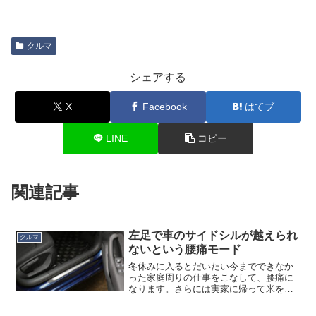
クルマ
シェアする
X
Facebook
はてブ
LINE
コピー
関連記事
左足で車のサイドシルが越えられ
クルマ
ないという腰痛モード
冬休みに入るとだいたい今までできなか
った家庭周りの仕事をこなして、腰痛に
なります。さらには実家に帰って米を回
収してくると、米の車への積み下ろしで
さらに腰がやられます。今回も多分に漏