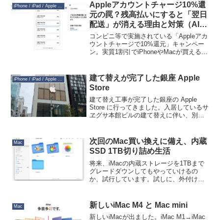
クレジット...
Appleアカウントチャージ10%還
iPhone / iPad / Apple Watch
元の罠？残高払いにすると「翌日
配送」が消える理由と対策（AI生
成記事）
コンビニ等で実施されている「Appleアカ
ウントチャージで10%還元」キャンペー
ン。実質1割引でiPhoneやMacが買えると
あって大人気ですが、実は大きな「罠」
が隠されているのをご存知でしょうか？
それは、「注文時には『翌日配送』と表
建て替えが完了した銀座 Apple
iPhone / iPad / Apple Watch
示され...
Store
建て替え工事が完了した銀座の Apple
Store に行ってきました。入居しているサ
ヱグサ本館ビルの建て替えに伴い、別の
場所の仮店舗でおよそ 3 年ほど営業して
いたものが、今回ようやく戻ってきた形
です。仮店舗のほうは非常にシンプルな
次回のMac買い換えに備え、内蔵
Mac
作りで...
SSD 1TB切り詰め生活
将来、iMacの内蔵ストレージを1TBまで
グレードダウンしてもやっていけるの
か、試行しています。試しに、外付けの
SanDisk SSD 1TBに Finderで管理してい
る写真、動画、それから「写真」アプリ
のライブラリ（写真Library）...
新しいiMac M4 と Mac mini
Mac
新しいiMacが出ました。iMac M1→iMac