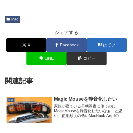
Mac
シェアする
X
Facebook
はてブ
LINE
コピー
関連記事
Magic Mouseを静音化したい
Mac
家族が寝ている早朝深夜に使うのに
MagicMouseを静音化したいなぁ…と思
い、使用頻度の低いMacBook Air用の方
をバラしてみました。各分解サイトの記
事を参考にバラしてみたのですが、いず
れも側面から樹脂製の薄いオープナーか