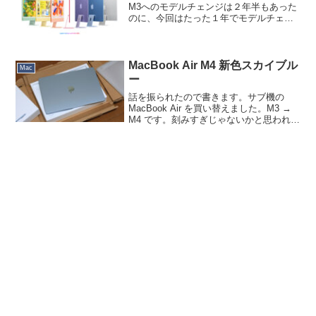
M3へのモデルチェンジは２年半もあった
のに、今回はたった１年でモデルチェン
ジ。私が買ったのは春先なので、わずか
半年ちょいで旧型です。EOS R6 → Mark
II の時といい、最近買うタ...
MacBook Air M4 新色スカイブル
Mac
ー
話を振られたので書きます。サブ機の
MacBook Air を買い替えました。M3 →
M4 です。刻みすぎじゃないかと思われる
かもしれませんが、iPhone と同じで、高
く売れるうちに乗り換えるとその分差額
も少なくて済みます。今回何の申し合...