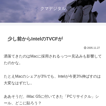
クマデジタル
少し前からIntelのTVCFが
2005.11.27
洒落てきたのはMacに採用されるっつー見込みも影響して
たのかな。
たとえMacのシェアが3%でも、Intelが今更3%伸ばすのは
大変なはずだし。
ああそうだ、iMac G5に付いてきた「PCリサイクル」シ
ール、どこに貼ろう？