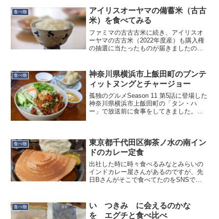
開店10分前からお客さんが集まり始め、
開店10分くらいでほぼ満席になりまし
アイリスオーヤマの備蓄米（古古
食べ物
た。開店前に店の前を...
米）を食べてみる
ファミマの古古古米に続き、アイリスオ
ーヤマの古古米（2022年度産）も購入権
の抽選に当たったものが届きましたので
食べてみました。価格は 4,320円/10kg
で、ファミマよりはちょっと高め。パッ
ケージは空気を抜き、脱酸素剤まで封入
神奈川県横浜市上飯田町のブンテ
食べ物
されてい...
ィットヌングとチャージョー
孤独のグルメSeason 11 第5話に登場した
神奈川県横浜市上飯田町の「タン・ハ
ー」で放送前に食事をしてきました。ベ
トナム語で「清らかな河」を意味するそ
うです。今シーズンはやたら神奈川県に
傾倒している孤独のグルメ。我が家から
東京都千代田区御茶ノ水の南イン
最も近い登場店...
食べ物
ドのカレー定食
出社した時に時々食べるみなとみらいの
インドカレー屋さんがあるのですが、先
日Bさんがそこで食べてたのをSNSで見
たので感想を聞いたところ、「普通」と
言われました。なるほど、こどぐるマス
ター基準ではあれは普通なのかー、と思
い つきみ に会えるのかな
食べ物
い、新橋の田宮模型に行...
を エグチと食べ比べ