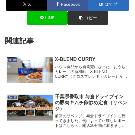
X
Facebook
はてブ
LINE
コピー
関連記事
X-BLEND CURRY
食べ物
ハウス食品から新発売になった「おうち
カレー」の新機軸、X-BLEND
CURRY（クロスブレンド・カレー）が売
っていたので、さっそく作ってみまし
た。特売で150円くらいでした。安い。X-
BLEND CURRYというのは、バーモント
カレーを卒...
千葉県香取市 与倉ドライブイン
食べ物
の豚肉キムチ卵炒め定食（リベン
ジ）
前回のリベンジ、与倉ドライブインに行
ってきました。例によって正確なレポー
トはこちらへ。開店30分前に着きました
が、ほかにはお客さんはなし。このあと