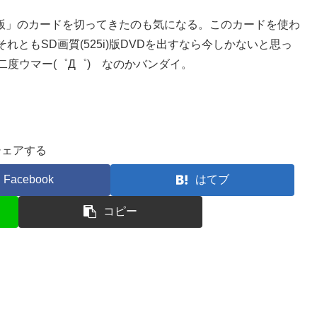
TV版」のカードを切ってきたのも気になる。このカードを使わ
ともSD画質(525i)版DVDを出すなら今しかないと思っ
二度ウマー(゜Д゜) なのかバンダイ。
シェアする
Facebook
はてブ
コピー