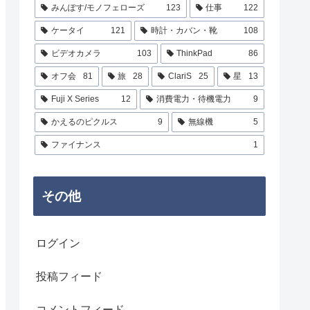
みんぽす/モノフェローズ
123
仕事
122
ケータイ
121
時計・カバン・靴
108
ビデオカメラ
103
ThinkPad
86
オフ会
81
旅
28
ClariS
25
星
13
Fuji X Series
12
消費電力・待機電力
9
かえるのピクルス
9
無線機
5
ファイナンス
1
その他
ログイン
投稿フィード
コメントフィード