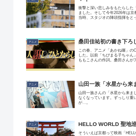
衝撃と深い悲しみをもたらした「
ました。そして今年2026年は
当時、スタジオの陣頭指揮をとっ
桑田佳祐初の書き下ろ
アニメ
この春、アニメ「あかね噺」のO
した。以前「ちびまる子ちゃん」
ももこさんの作詞。桑田さんがア
山田一族「水星から来
アニメ
山田一族さんの「水星から来ま
なくなっています。ずっしり重
が…。
HELLO WORLD 聖地
アニメ
そういえば京都って映画「HEL