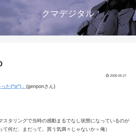
クマデジタル
D
2006.05.27
た(^o^)」
(genponさん)
マスタリングで当時の感動まるでなし状態になっているのが
って何だ、まだって。買う気満々じゃないか＞俺）