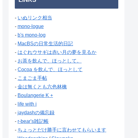
-
いぬリンク相当
-
mono-logue
-
b's mono-log
-
MacBSの日常生活的日記
-
はぐれウサギは赤い月の夢を見るか
-
お茶を飲んで、ほっとして。
-
Cocoa を飲んで、ほっとして
-
こまごま手帖
-
金は無くとも六色林檎
-
Boulangerie K +
-
life with i
-
jaydashの備忘録
-
r-bear's雑記帳
-
ちょっとだけ勝手に言わせてもらいます