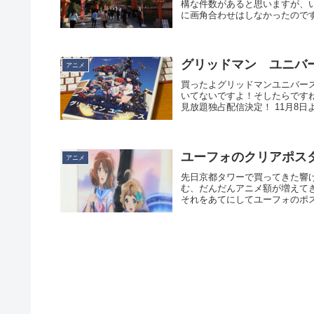
構な件数があると思いますが、い
に画角合わせはしなかったのですが
グリッドマン ユニバ
アニメ
買ったよグリッドマンユニバー
いてないですよ！そしたらですね
見放題独占配信決定！ 11月8日よ
ユーフォのクリアポス
アニメ
先日京都タワーで買ってきた響
む、だんだんアニメ額が増えて
それをあてにしてユーフォのポス