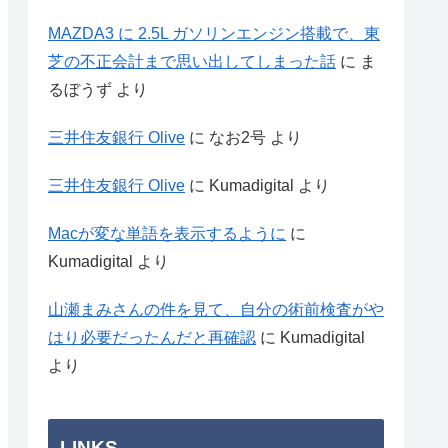
MAZDA3 に 2.5L ガソリンエンジン搭載で、東
芝の不正会計まで思い出してしまった話
に
ま
るぼうず
より
三井住友銀行 Olive
に
なお2号
より
三井住友銀行 Olive
に
Kumadigital
より
Macが変な単語を表示するように
に
Kumadigital
より
山瀬まみさんの件を見て、自分の術前検査がや
はり必要だったんだと再確認
に
Kumadigital
より
LINKS