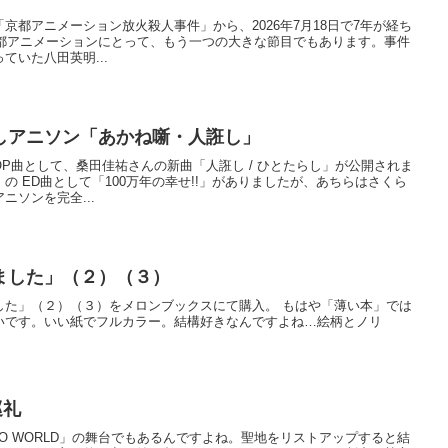
京都アニメーション放火殺人事件」から、2026年7月18日で7年が経ち
京都アニメーションにとって、もう一つの大きな節目でもあります。事件
ていた八田英明...
しアニソン「あかね噺・人誑し」
P曲として、桑田佳祐さんの新曲「人誑し / ひとたらし」が公開されま
の ED曲として「100万年の幸せ!!」がありましたが、あちらはさくら
ニソンを完全...
ました」（２）（３）
した」（２）（３）をメロンブックスにて購入。 もはや「薄い本」では
いです。いい紙でフルカラー。結構好きなんですよね…絵柄とノリ
巡礼
LO WORLD」の舞台でもあるんですよね。聖地をリストアップすると結