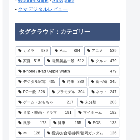
-
Woodenships
/
Slowpoke
-
クマデジタルレビュー
タグクラウド：カテゴリー
カメラ
989
Mac
884
アニメ
539
家庭
515
電気製品一般
512
クルマ
479
iPhone / iPad / Apple Watch
479
デジタル家電
405
時事
380
食べ物
345
PC一般
326
プラモデル
304
ネット
247
ゲーム・おもちゃ
217
未分類
203
音楽・映画・ドラマ
191
マイホーム
182
風景
173
健康
155
EOS
133
本
128
横浜/お台場/静岡/福岡ガンダム
126