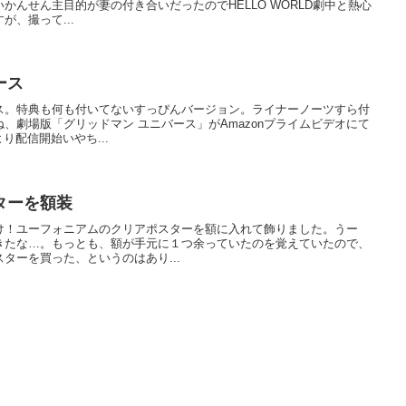
かんせん主目的が妻の付き合いだったのでHELLO WORLD劇中と熱心
、撮って...
ース
ス。特典も何も付いてないすっぴんバージョン。ライナーノーツすら付
、劇場版「グリッドマン ユニバース」がAmazonプライムビデオにて
り配信開始いやち...
ターを額装
け！ユーフォニアムのクリアポスターを額に入れて飾りました。うー
きたな…。もっとも、額が手元に１つ余っていたのを覚えていたので、
ターを買った、というのはあり...